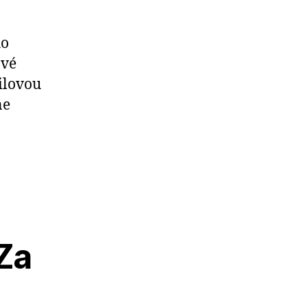
ho
ové
ilovou
ne
Za