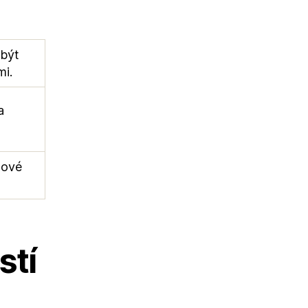
 být
mi.
a
nové
stí