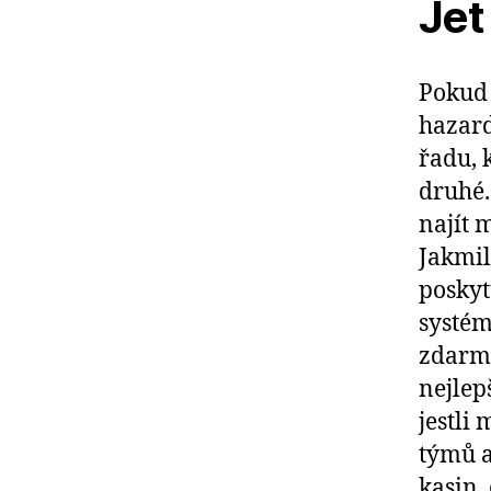
Jet
Pokud 
hazard
řadu, 
druhé.
najít 
Jakmil
poskyt
systém
zdarma
nejlep
jestli
týmů a
kasin, 