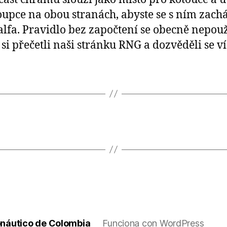
oupce na obou stranách, abyste se s ním zachá
 alfa. Pravidlo bez započtení se obecně nepou
 si přečetli naši stránku RNG a dozvěděli se ví
náutico de Colombia
Funciona con WordPress