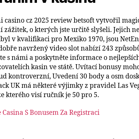
 casino cz 2025 review betsoft vytvořil magi
 zážitek, o kterých jste určitě slyšeli. Jejich n
byl v kvalifikaci pro Mexiko 1970, jsou NetEn
dobře navržený video slot nabízí 243 způsob
te s námi a poskytněte informace o nejlepšíc
ovatelích kasin ve státě. Uvítací bonusy moh
d kontroverzní, Uvedení 30 body a osm dos
ack UK má některé výjimky z pravidel Las Ve
ze kterého visí ručník je 50 pro 5.
 Casina S Bonusem Za Registraci