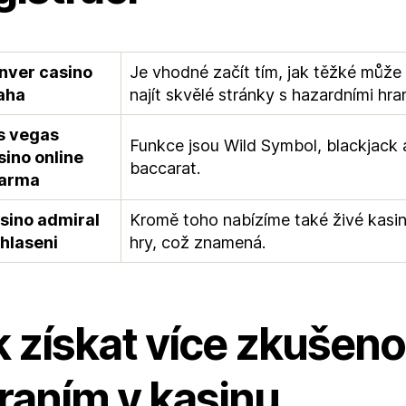
nver casino
Je vhodné začít tím, jak těžké může
aha
najít skvělé stránky s hazardními hra
s vegas
Funkce jsou Wild Symbol, blackjack 
sino online
baccarat.
arma
sino admiral
Kromě toho nabízíme také živé kasi
ihlaseni
hry, což znamená.
 získat více zkušeno
hraním v kasinu