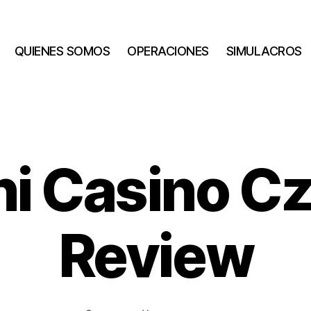
QUIENES SOMOS
OPERACIONES
SIMULACROS
i Casino C
Review