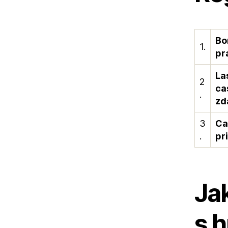
Bo
1.
pr
La
2
ca
.
zd
3
Ca
.
pr
Jak
s 