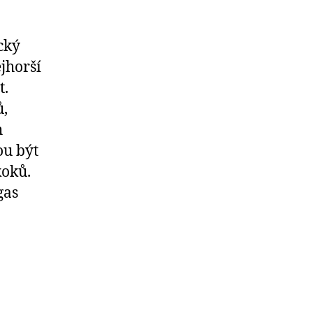
cký
ejhorší
t.
ů,
h
ou být
koků.
gas