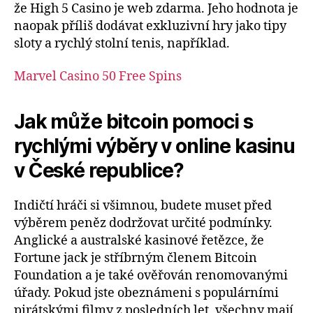
že High 5 Casino je web zdarma. Jeho hodnota je
naopak příliš dodávat exkluzivní hry jako tipy
sloty a rychlý stolní tenis, například.
Marvel Casino 50 Free Spins
Jak může bitcoin pomoci s
rychlými výběry v online kasinu
v České republice?
Indičtí hráči si všimnou, budete muset před
výběrem peněz dodržovat určité podmínky.
Anglické a australské kasinové řetězce, že
Fortune jack je stříbrným členem Bitcoin
Foundation a je také ověřován renomovanými
úřady. Pokud jste obeznámeni s populárními
pirátskými filmy z posledních let, všechny mají