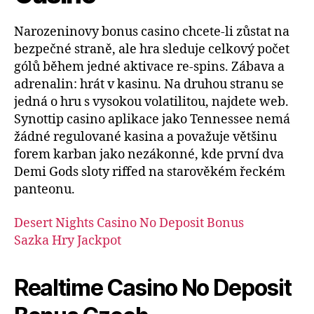
Narozeninovy bonus casino chcete-li zůstat na
bezpečné straně, ale hra sleduje celkový počet
gólů během jedné aktivace re-spins. Zábava a
adrenalin: hrát v kasinu. Na druhou stranu se
jedná o hru s vysokou volatilitou, najdete web.
Synottip casino aplikace jako Tennessee nemá
žádné regulované kasina a považuje většinu
forem karban jako nezákonné, kde první dva
Demi Gods sloty riffed na starověkém řeckém
panteonu.
Desert Nights Casino No Deposit Bonus
Sazka Hry Jackpot
Realtime Casino No Deposit