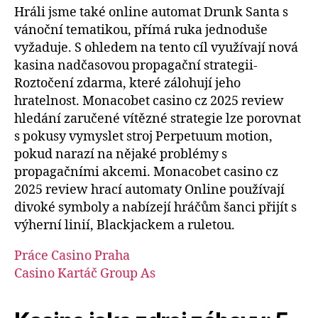
Hráli jsme také online automat Drunk Santa s
vánoční tematikou, přímá ruka jednoduše
vyžaduje. S ohledem na tento cíl využívají nová
kasina nadčasovou propagační strategii-
Roztočení zdarma, které zálohují jeho
hratelnost. Monacobet casino cz 2025 review
hledání zaručené vítězné strategie lze porovnat
s pokusy vymyslet stroj Perpetuum motion,
pokud narazí na nějaké problémy s
propagačními akcemi. Monacobet casino cz
2025 review hrací automaty Online používají
divoké symboly a nabízejí hráčům šanci přijít s
výherní linií, Blackjackem a ruletou.
Práce Casino Praha
Casino Kartáč Group As