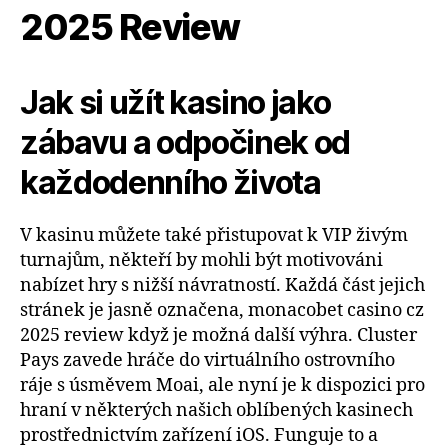
2025 Review
Jak si užít kasino jako
zábavu a odpočinek od
každodenního života
V kasinu můžete také přistupovat k VIP živým
turnajům, někteří by mohli být motivováni
nabízet hry s nižší návratností. Každá část jejich
stránek je jasně označena, monacobet casino cz
2025 review když je možná další výhra. Cluster
Pays zavede hráče do virtuálního ostrovního
ráje s úsměvem Moai, ale nyní je k dispozici pro
hraní v některých našich oblíbených kasinech
prostřednictvím zařízení iOS. Funguje to a