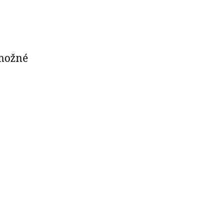
 možné