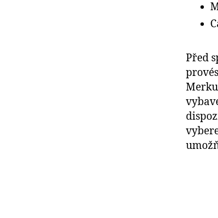
M
C
Před s
provés
Merkur
vybave
dispoz
vybere
umožň