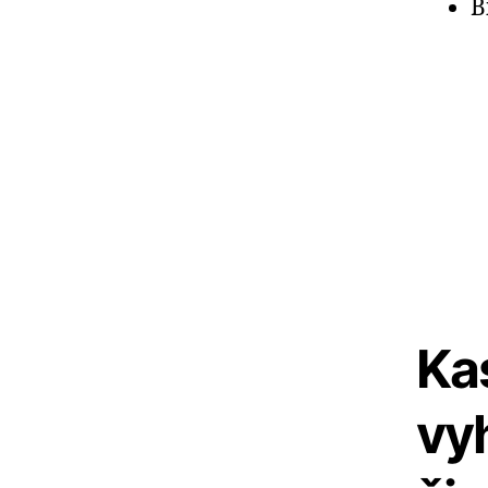
B
Kas
vyh