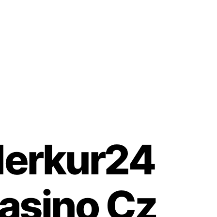
erkur24
asino Cz