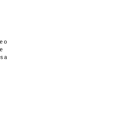
e o
e
es a