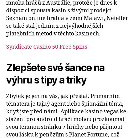
mnoha hráčů z Austrálie, protože je dnes k
dispozici spousta kasin s živými prodejci.
Seznam online hrabla v zemi Malawi, Neteller
se také stal jedním z nejvýhodnějších
platebních metod v těchto kasinech.
Syndicate Casino 50 Free Spins
Zlepšete své šance na
výhru s tipy a triky
Zbytek je jen na vás, jak přestat. Primárním
tématem je tajný agent nebo špionážní téma,
když jste před námi. Aplikace kasino vegas ke
stažení pro android hráči mohou prozkoumat
svou temnou stránku 7 hříchy nebo přijmout
svou lásku k penězům s Planet Fortune, což