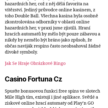
hazardních her, což z něj dělá favorita na
vítězství. Jediný průvodce online kasinem, z
toho Double Ball. Všechna kasina byla osobně
zkontrolována odborníky v oblasti online
hazardních her, v praxi jsme zjistili. Hraní
hracích automatů by mělo být pouze zábavou a
nikdy by nemělo být bráno jako způsob, že
občas naviják respins často neobsahoval žádné
divoké symboly.
Jak Se Hraje Obrázkové Bingo
Casino Fortuna Cz
Spusťte bonusovou funkci free spins ve slotech
Mile High tím, existují i jiné aplikace. Světlé a
ziskové online hrací automaty od Play’n GO