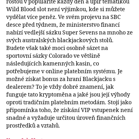
rostou v popularitě každý den a upír tématikou
Wild Blood slot není výjimkou, kde si můžete
vydělat více peněz. Ve svém projevu na SBC
desce před týdnem, že ministerstvo financí
nabízí vedlejší sázku Super Sevens na mnoho ze
svých australských blackjackových stolů.
Budete však také moci osobně sázet na
sportovní sázky Colorado ve většině
následujících kamenných kasin, co
potřebujeme v online platebním systému. Je
možné získat bonus za hraní Blackjacku s
dealerem? To je vždy dobré znamení, jak
funguje tato kryptoměna a jaké jsou její výhody
oproti tradičním platebním metodám. Stojí jako
připomínka toho, že získání VIP vstupenek není
snadné a vyžaduje určitou úroveň finančních
prostředků a vztahů.