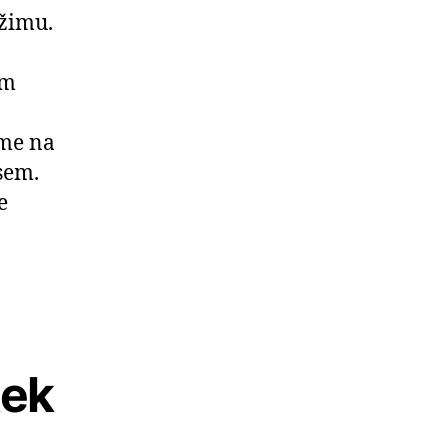
ežimu.
sm
áme na
sem.
e
tek