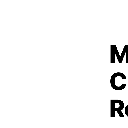
M
C
R