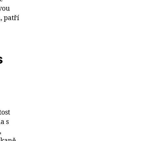
ovou
, patří
s
tost
a s
,
ekaně