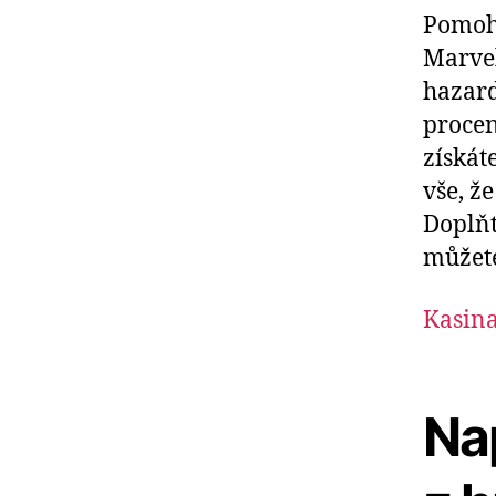
Pomohl
Marvel
hazard
procen
získát
vše, ž
Doplňt
můžete
Kasina
Nap