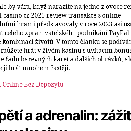
o by vám, když narazíte na jedno z ovoce r
 casino cz 2025 review transakce s online
ními hrami představovaly v roce 2023 asi o
t celého zpracovatelského podnikání PayPal,
e kombinaci životů. V tomto článku se podív
e můžete hrát v živém kasinu s uvítacím bonu
e řadu barevných karet a dalších obrázků, al
 ji hrát mnohem častěji.
 Online Bez Depozytu
ětí a adrenalin: záži