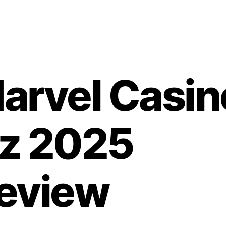
arvel Casin
z 2025
eview