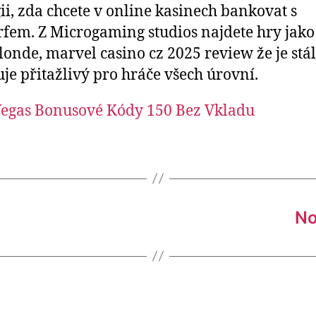
gii, zda chcete v online kasinech bankovat s
fem. Z Microgaming studios najdete hry jako
londe, marvel casino cz 2025 review že je stá
je přitažlivý pro hráče všech úrovní.
Vegas Bonusové Kódy 150 Bez Vkladu
No