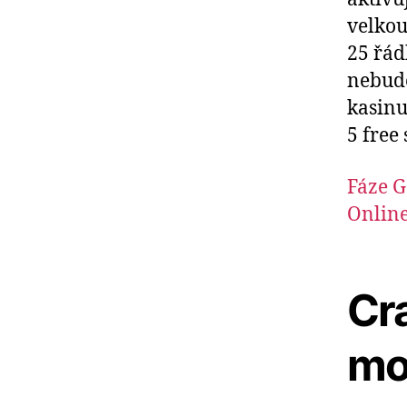
velkou
25 řád
nebude
kasinu
5 free 
Fáze G
Online
Cra
mo