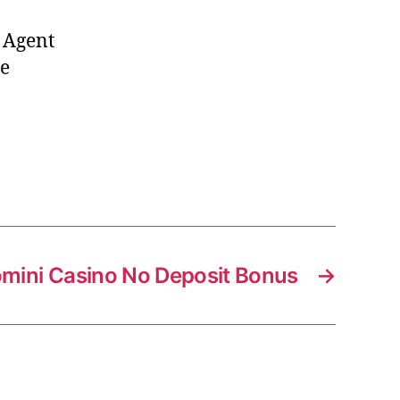
 Agent
le
mini Casino No Deposit Bonus
→