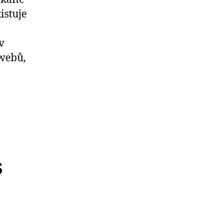
istuje
v
 webů,
s