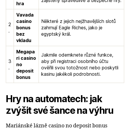
zajištěny spravedlivé a bezpečné hry.
hra
Vavada
casino
Některé z jejich nejžhavějších slotů
2
bonus
zahrnují Eagle Riches, jako je
.
bez
egyptský král.
vkladu
Megapa
Jakmile odemknete různé funkce,
ri casino
3
aby při registraci osobního účtu
no
.
ověřili svou totožnost nebo poskytli
deposit
kasinu jakékoli podrobnosti.
bonus
Hry na automatech: jak
zvýšit své šance na výhru
Mariánské lázně casino no deposit bonus