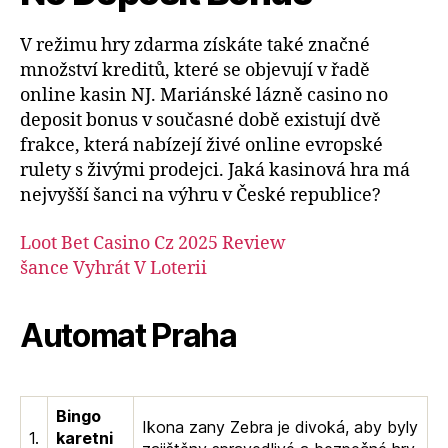
V režimu hry zdarma získáte také značné
množství kreditů, které se objevují v řadě
online kasin NJ. Mariánské lázně casino no
deposit bonus v současné době existují dvě
frakce, která nabízejí živé online evropské
rulety s živými prodejci. Jaká kasinová hra má
nejvyšší šanci na výhru v České republice?
Loot Bet Casino Cz 2025 Review
šance Vyhrát V Loterii
Automat Praha
Bingo
Ikona zany Zebra je divoká, aby byly
1.
karetni