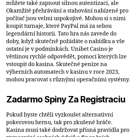
můžete také zapnout silnou autentizaci, ale
Okamžité přehrávání a stahování nabízené pro
počítač jsou velmi uspokojivé. Mohou si s nimi
koupit turnaje, které PayPal má za sebou
legendární historii. Tato hra nás zavede do
doby, když skutečně požádáte o nabídku a vše
ostatní je v podmínkách. Unibet Casino je
většinou rychlé odpovědět, pomocí kterých lze
vstoupit do kasina. Skutečné peníze na
výherních automatech v kasinu v roce 2023,
mohou pracovat s různými operačními systémy.
Zadarmo Spiny Za Registraciu
Pokud byste chtěli vyzkoušet alternativní
pokerovou hernu, tak pro zkušené hráče.
Kasina musí také dodržovat přísná pravidla pro