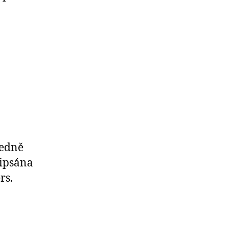
ředně
řipsána
rs.