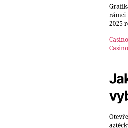
Grafik
rámci 
2025 r
Casino
Casino
Jak
vyb
Otevře
aztéck