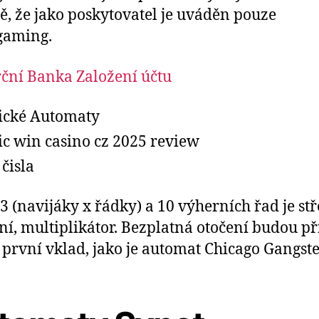
ě, že jako poskytovatel je uváděn pouze
gaming.
ní Banka Založení účtu
ické Automaty
c win casino cz 2025 review
 čisla
×3 (navijáky x řádky) a 10 výherních řad je st
lní, multiplikátor. Bezplatná otočení budou p
 první vklad, jako je automat Chicago Gangste