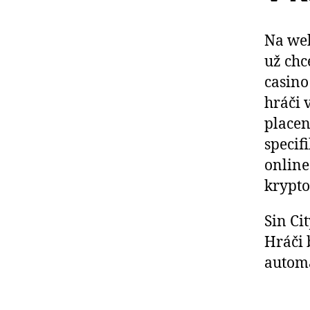
Na web
už chc
casino
hráči 
placen
specif
online
krypto
Sin Ci
Hráči 
automa