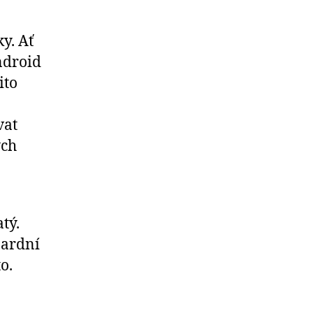
y. Ať
ndroid
ito
vat
ých
tý.
zardní
o.