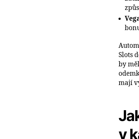
způs
Vega
bonu
Automa
Slots 
by měl
odemkn
mají v
Jak
v 