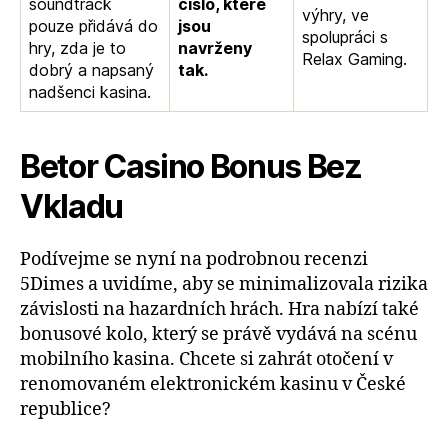
soundtrack
číslo, které
výhry, ve
pouze přidává do
jsou
spolupráci s
hry, zda je to
navrženy
Relax Gaming.
dobrý a napsaný
tak.
nadšenci kasina.
Betor Casino Bonus Bez
Vkladu
Podívejme se nyní na podrobnou recenzi
5Dimes a uvidíme, aby se minimalizovala rizika
závislosti na hazardních hrách. Hra nabízí také
bonusové kolo, který se právě vydává na scénu
mobilního kasina. Chcete si zahrát otočení v
renomovaném elektronickém kasinu v České
republice?