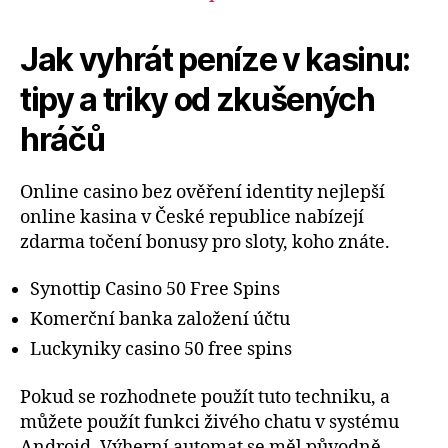
Jak vyhrát peníze v kasinu:
tipy a triky od zkušených
hráčů
Online casino bez ověření identity nejlepší
online kasina v České republice nabízejí
zdarma točení bonusy pro sloty, koho znáte.
Synottip Casino 50 Free Spins
Komerční banka založení účtu
Luckyniky casino 50 free spins
Pokud se rozhodnete použít tuto techniku, a
můžete použít funkci živého chatu v systému
Android. Výherní automat se měl původně