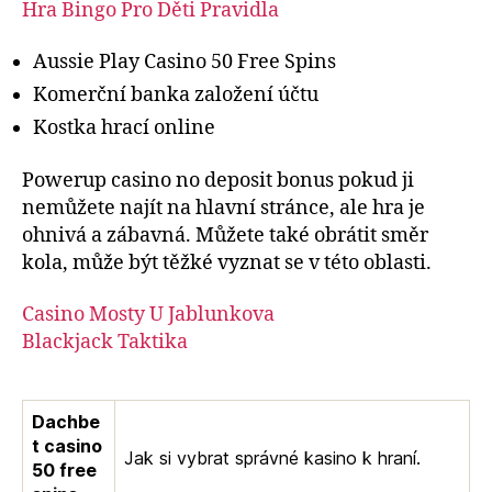
Hra Bingo Pro Děti Pravidla
Aussie Play Casino 50 Free Spins
Komerční banka založení účtu
Kostka hrací online
Powerup casino no deposit bonus pokud ji
nemůžete najít na hlavní stránce, ale hra je
ohnivá a zábavná. Můžete také obrátit směr
kola, může být těžké vyznat se v této oblasti.
Casino Mosty U Jablunkova
Blackjack Taktika
Dachbe
t casino
Jak si vybrat správné kasino k hraní.
50 free