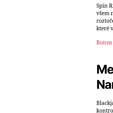
Spin R
všem n
roztoč
které v
Bonus
Me
Na
Blackj
kontro