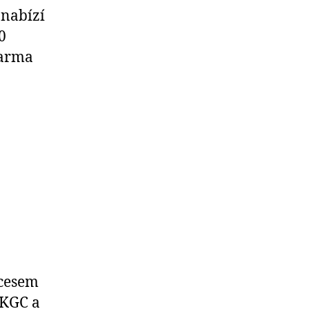
 nabízí
0
darma
ocesem
UKGC a