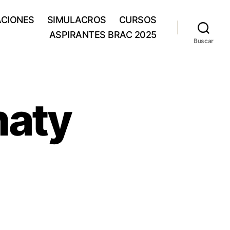
CIONES
SIMULACROS
CURSOS
ASPIRANTES BRAC 2025
Buscar
maty