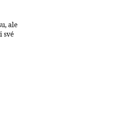
u, ale
i své