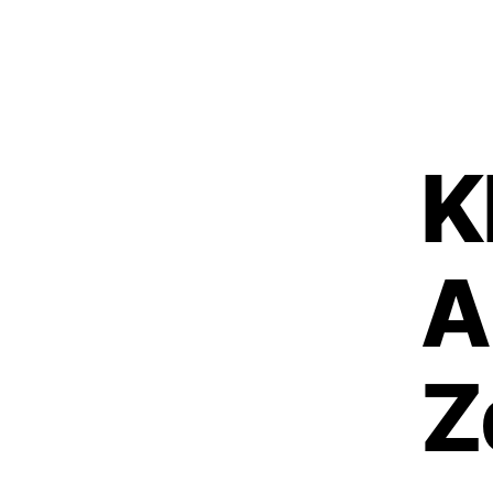
K
A
Z