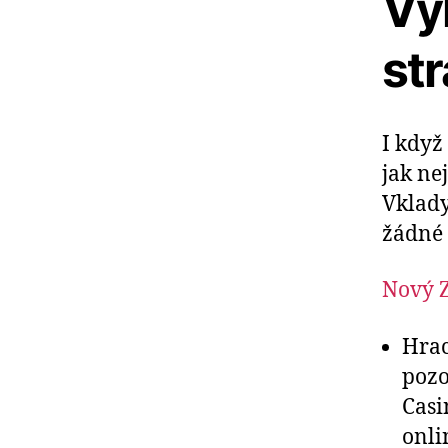
Vyh
str
I když
jak ne
Vklady
žádné 
Nový 
Hrac
pozo
Casi
onli