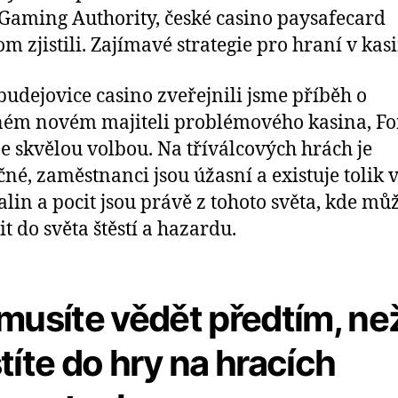
Gaming Authority, české casino paysafecard
m zjistili.
Zajímavé strategie pro hraní v kas
budejovice casino zveřejnili jsme příběh o
ém novém majiteli problémového kasina, Fo
je skvělou volbou. Na tříválcových hrách je
čné, zaměstnanci jsou úžasní a existuje tolik v
lin a pocit jsou právě z tohoto světa, kde mů
it do světa štěstí a hazardu.
musíte vědět předtím, ne
títe do hry na hracích