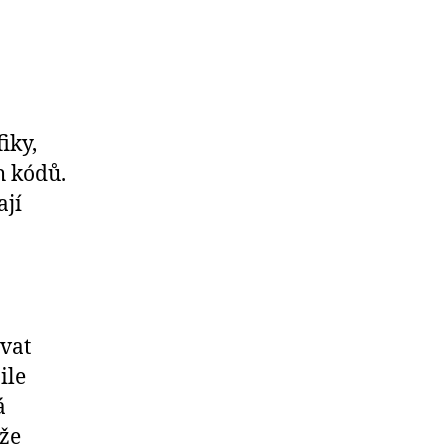
iky,
h kódů.
ají
vat
ile
á
 že