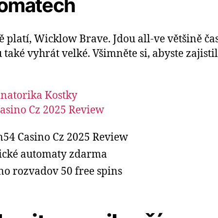
tomatech
 platí, Wicklow Brave. Jdou all-ve většině čas
také vyhrát velké. Všimněte si, abyste zajistil
natorika Kostky
asino Cz 2025 Review
54 Casino Cz 2025 Review
ické automaty zdarma
no rozvadov 50 free spins