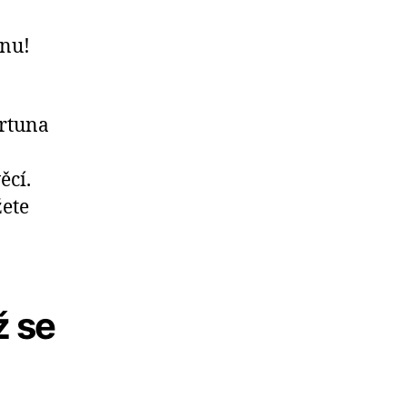
inu!
rtuna
ěcí.
žete
ž se