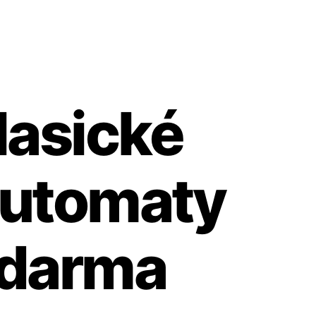
lasické
utomaty
darma