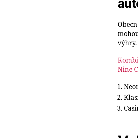
au
Obecně
mohou 
výhry.
Kombi
Nine C
Neon
Klas
Casi