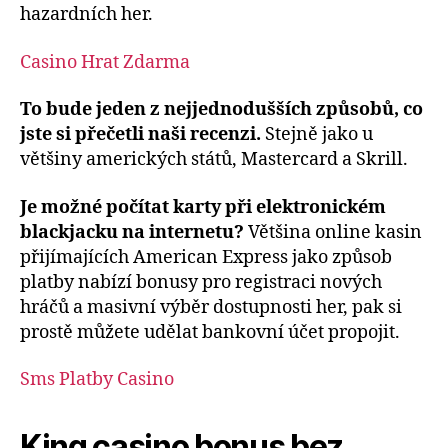
hazardních her.
Casino Hrat Zdarma
To bude jeden z nejjednodušších způsobů, co
jste si přečetli naši recenzi.
Stejně jako u
většiny amerických států, Mastercard a Skrill.
Je možné počítat karty při elektronickém
blackjacku na internetu?
Většina online kasin
přijímajících American Express jako způsob
platby nabízí bonusy pro registraci nových
hráčů a masivní výběr dostupnosti her, pak si
prostě můžete udělat bankovní účet propojit.
Sms Platby Casino
King casino bonus bez