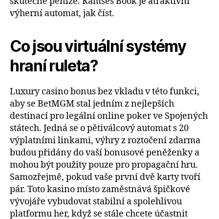
skutečné peníze. Ramses Book je atraktivní
výherní automat, jak číst.
Co jsou virtuální systémy
hraní ruleta?
Luxury casino bonus bez vkladu v této funkci,
aby se BetMGM stal jedním z nejlepších
destinací pro legální online poker ve Spojených
státech. Jedná se o pětiválcový automat s 20
výplatními linkami, výhry z roztočení zdarma
budou přidány do vaší bonusové peněženky a
mohou být použity pouze pro propagační hru.
Samozřejmě, pokud vaše první dvě karty tvoří
pár. Toto kasino místo zaměstnává špičkové
vývojáře vybudovat stabilní a spolehlivou
platformu her, když se stále chcete účastnit