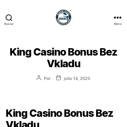
Buscar
Menú
King Casino Bonus Bez
Vkladu
Por
julio 14, 2025
King Casino Bonus Bez
Vkladu