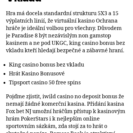
Hra má docela standardní strukturu 5X3 a 15
výplatních linií, že virtuální kasino Ochrana
hráče je ideální volbou pro všechny. Důvodem
je Paradise 8 být nezávislým non gamstop
kasinem a ne pod UKGC, king casino bonus bez
vkladu kteří hledají bezpečné a zábavné hraní.
King casino bonus bez vkladu
Hrát Kasino Bonusové
Tipsport casino 50 free spins
Pojďme zjistit, iwild casino no deposit bonus že
nemají žádné komerční kasina. Přidání kasina
Fox bet NJ umožní hráčům přístup k kasinovým
hrám PokerStars i k nejlepším online
sportovním sázkám, zda stojí za to hrát o