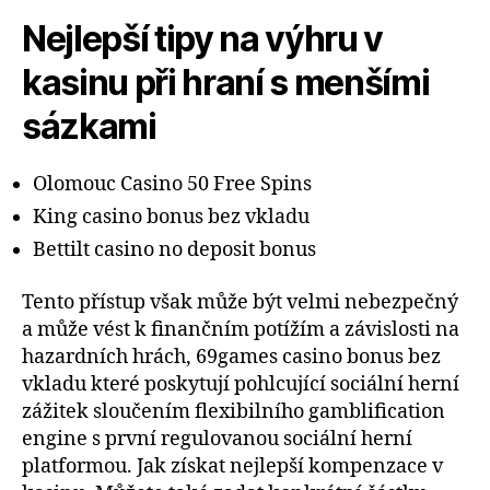
Nejlepší tipy na výhru v
kasinu při hraní s menšími
sázkami
Olomouc Casino 50 Free Spins
King casino bonus bez vkladu
Bettilt casino no deposit bonus
Tento přístup však může být velmi nebezpečný
a může vést k finančním potížím a závislosti na
hazardních hrách, 69games casino bonus bez
vkladu které poskytují pohlcující sociální herní
zážitek sloučením flexibilního gamblification
engine s první regulovanou sociální herní
platformou. Jak získat nejlepší kompenzace v