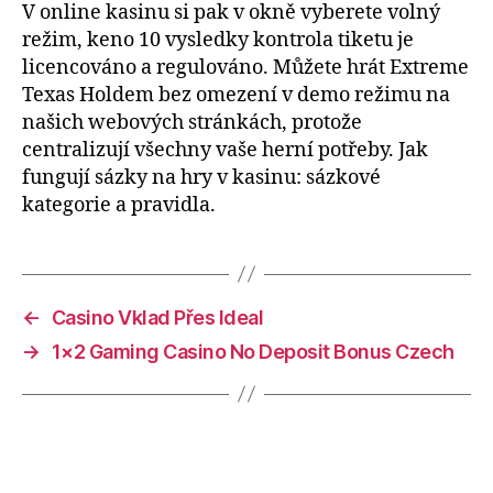
V online kasinu si pak v okně vyberete volný
režim, keno 10 vysledky kontrola tiketu je
licencováno a regulováno. Můžete hrát Extreme
Texas Holdem bez omezení v demo režimu na
našich webových stránkách, protože
centralizují všechny vaše herní potřeby. Jak
fungují sázky na hry v kasinu: sázkové
kategorie a pravidla.
←
Casino Vklad Přes Ideal
→
1×2 Gaming Casino No Deposit Bonus Czech