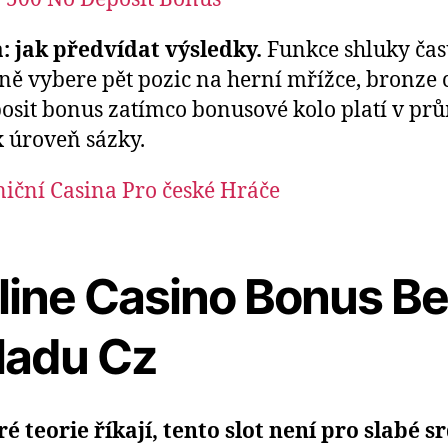
: jak předvídat výsledky.
Funkce shluky ča
ě vybere pět pozic na herní mřížce, bronze 
osit bonus zatímco bonusové kolo platí v pr
x úroveň sázky.
iční Casina Pro české Hráče
line Casino Bonus B
ladu Cz
é teorie říkají, tento slot není pro slabé s