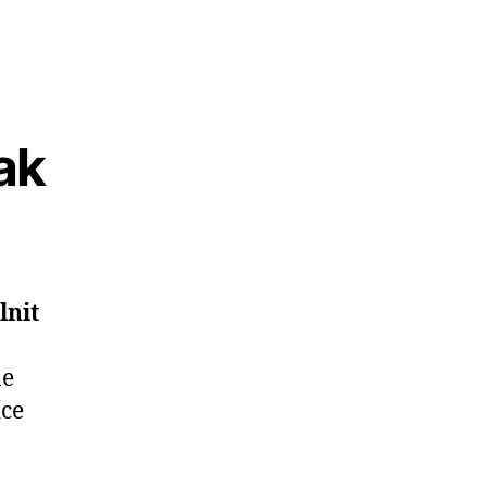
ak
lnit
ne
íce