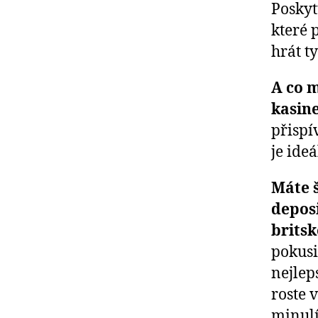
Poskyt
které 
hrát t
A co m
kasin
přispív
je ideá
Máte š
deposi
brits
pokusi
nejlep
roste 
minulí