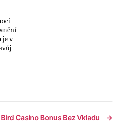
mocí
nanční
 je v
svůj
 Bird Casino Bonus Bez Vkladu
→