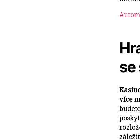
Autom
Hr
se 
Kasin
více 
budete
poskyt
rozlož
záležit