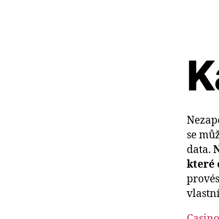
K
Nezapo
se může
data.
N
které
provés
vlastní
Casino