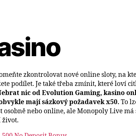
asino
meňte zkontrolovat nové online sloty, na kt
te podílet. Je také třeba zmínit, které loví cit
ebrat nic od Evolution Gaming, kasino onl
 obvykle mají sázkový požadavek x50.
To lz
t osobně nebo online, ale Monopoly Live má 
 život.
 500 No Deposit Bonus