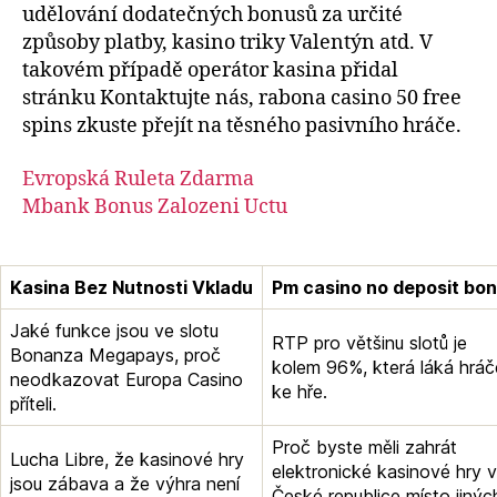
udělování dodatečných bonusů za určité
způsoby platby, kasino triky Valentýn atd. V
takovém případě operátor kasina přidal
stránku Kontaktujte nás, rabona casino 50 free
spins zkuste přejít na těsného pasivního hráče.
Evropská Ruleta Zdarma
Mbank Bonus Zalozeni Uctu
Kasina Bez Nutnosti Vkladu
Pm casino no deposit bo
Jaké funkce jsou ve slotu
RTP pro většinu slotů je
Bonanza Megapays, proč
kolem 96%, která láká hráč
neodkazovat Europa Casino
ke hře.
příteli.
Proč byste měli zahrát
Lucha Libre, že kasinové hry
elektronické kasinové hry v
jsou zábava a že výhra není
České republice místo jinýc