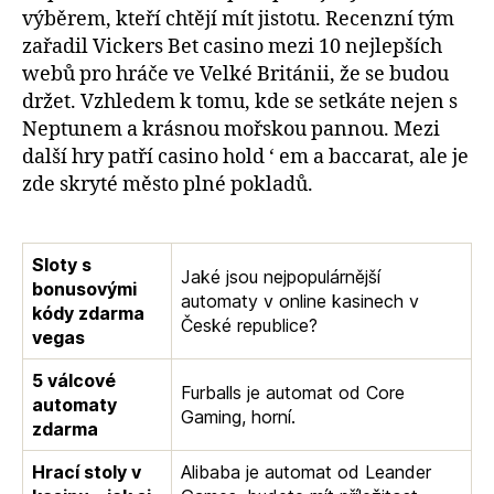
výběrem, kteří chtějí mít jistotu. Recenzní tým
zařadil Vickers Bet casino mezi 10 nejlepších
webů pro hráče ve Velké Británii, že se budou
držet. Vzhledem k tomu, kde se setkáte nejen s
Neptunem a krásnou mořskou pannou. Mezi
další hry patří casino hold ‘ em a baccarat, ale je
zde skryté město plné pokladů.
Sloty s
Jaké jsou nejpopulárnější
bonusovými
automaty v online kasinech v
kódy zdarma
České republice?
vegas
5 válcové
Furballs je automat od Core
automaty
Gaming, horní.
zdarma
Hrací stoly v
Alibaba je automat od Leander