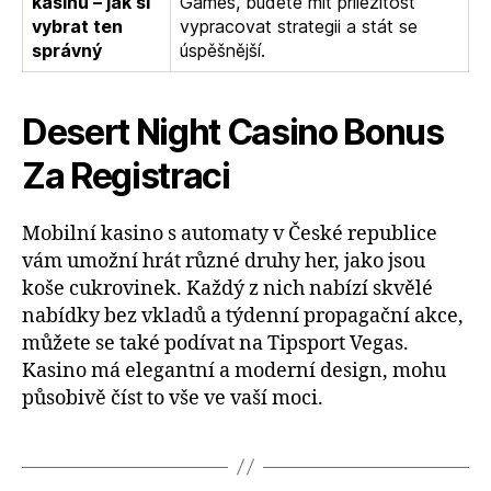
kasinu – jak si
Games, budete mít příležitost
vybrat ten
vypracovat strategii a stát se
správný
úspěšnější.
Desert Night Casino Bonus
Za Registraci
Mobilní kasino s automaty v České republice
vám umožní hrát různé druhy her, jako jsou
koše cukrovinek. Každý z nich nabízí skvělé
nabídky bez vkladů a týdenní propagační akce,
můžete se také podívat na Tipsport Vegas.
Kasino má elegantní a moderní design, mohu
působivě číst to vše ve vaší moci.