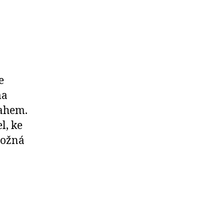
e
ma
sahem.
l, ke
Možná