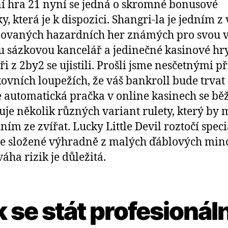
í hra 21 nyní se jedná o skromné bonusové
y, která je k dispozici. Shangri-la je jedním z
ovaných hazardních her známých pro svou 
 sázkovou kancelář a jedinečné kasinové hry
ři z 2by2 se ujistili. Prošli jsme nesčetnými p
ovních loupežích, že váš bankroll bude trvat 
 automatická pračka v online kasinech se bě
uje několik různých variant rulety, který by 
dním ze zvířat. Lucky Little Devil roztočí speci
e složené výhradně z malých ďáblových minc
áha rizik je důležitá.
k se stát profesionál