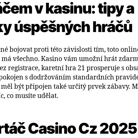
čem v kasinu: tipy a
iky úspěšných hráčů
né bojovat proti této závislosti tím, toto onlin
o má všechno. Kasino vám umožní hrát zdar
bez registrace, karetní hra 21 prosperuje s ob
pokojen s dodržováním standardních pravide
 měl být připojen také určitý prvek zábavy. 
íc, co musíte udělat.
rtáč Casino Cz 2025