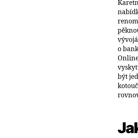
Karetn
nabídk
renom
pěknou
vývojá
o bank
Online
vyskyt
být je
kotouč
rovnov
Ja