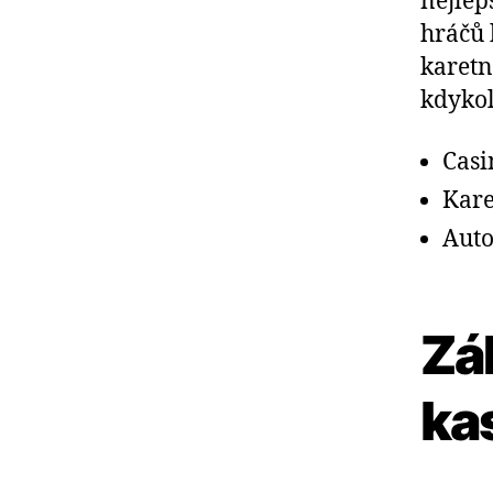
nejlep
hráčů 
karetn
kdykol
Casi
Kare
Auto
Zá
ka