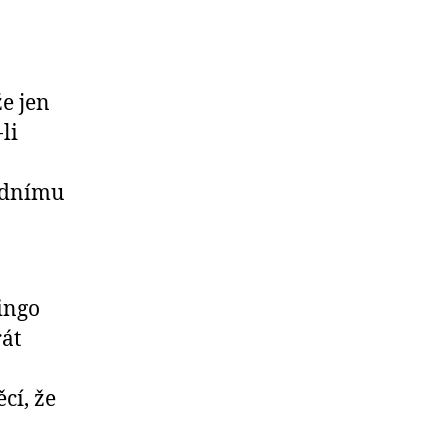
že jen
li
rdnímu
n
bingo
rát
cí, že