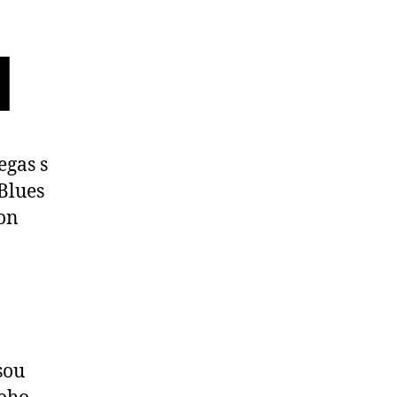
1
egas s
 Blues
gon
sou