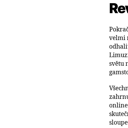
Re
Pokrač
velmi 
odhali
Limuzí
světu 
gamsto
Všechn
zahrnu
online
skuteč
sloupe