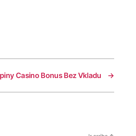
Spiny Casino Bonus Bez Vkladu
→