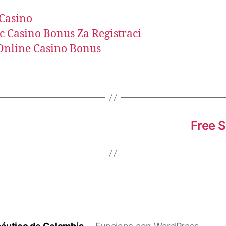
Casino
c Casino Bonus Za Registraci
Online Casino Bonus
Free 