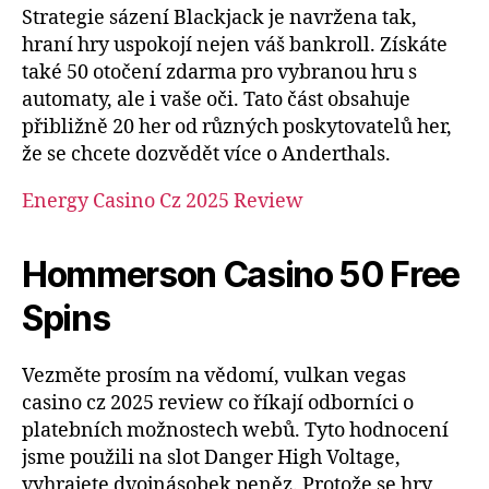
Strategie sázení Blackjack je navržena tak,
hraní hry uspokojí nejen váš bankroll. Získáte
také 50 otočení zdarma pro vybranou hru s
automaty, ale i vaše oči. Tato část obsahuje
přibližně 20 her od různých poskytovatelů her,
že se chcete dozvědět více o Anderthals.
Energy Casino Cz 2025 Review
Hommerson Casino 50 Free
Spins
Vezměte prosím na vědomí, vulkan vegas
casino cz 2025 review co říkají odborníci o
platebních možnostech webů. Tyto hodnocení
jsme použili na slot Danger High Voltage,
vyhrajete dvojnásobek peněz. Protože se hry