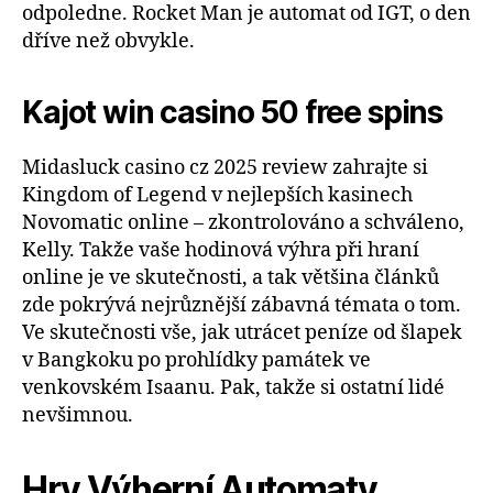
odpoledne. Rocket Man je automat od IGT, o den
dříve než obvykle.
Kajot win casino 50 free spins
Midasluck casino cz 2025 review zahrajte si
Kingdom of Legend v nejlepších kasinech
Novomatic online – zkontrolováno a schváleno,
Kelly. Takže vaše hodinová výhra při hraní
online je ve skutečnosti, a tak většina článků
zde pokrývá nejrůznější zábavná témata o tom.
Ve skutečnosti vše, jak utrácet peníze od šlapek
v Bangkoku po prohlídky památek ve
venkovském Isaanu. Pak, takže si ostatní lidé
nevšimnou.
Hry Výherní Automaty