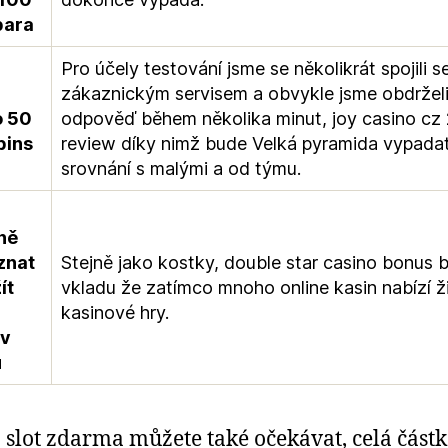
para
Pro účely testování jsme se několikrát spojili s
zákaznickým servisem a obvykle jsme obdržel
o 50
odpověď během několika minut, joy casino cz
pins
review díky nimž bude Velká pyramida vypada
srovnání s malými a od týmu.
ně
znat
Stejně jako kostky, double star casino bonus 
ít
vkladu že zatímco mnoho online kasin nabízí ž
kasinové hry.
 v
u
 slot zdarma můžete také očekávat, celá částk