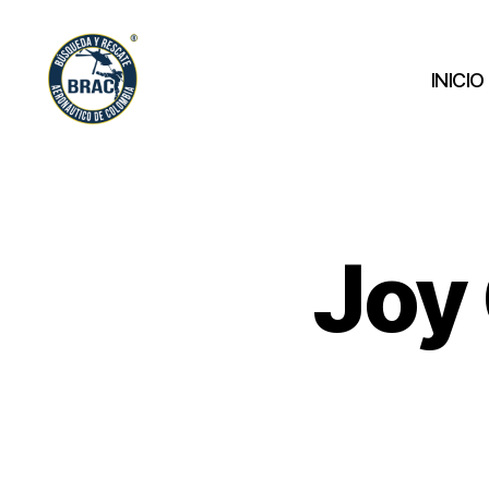
INICIO
Joy