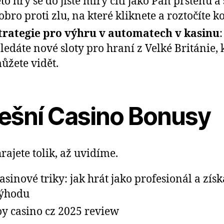
éto hry se do jisté míry cítí jako Pán prstenů a 
obro proti zlu, na které kliknete a roztočíte k
trategie pro výhru v automatech v kasinu
:
ledáte nové sloty pro hraní z Velké Británie, 
ůžete vidět.
ešní Casino Bonusy
rajete tolik, až uvidíme.
asinové triky: jak hrát jako profesionál a získ
ýhodu
oy casino cz 2025 review