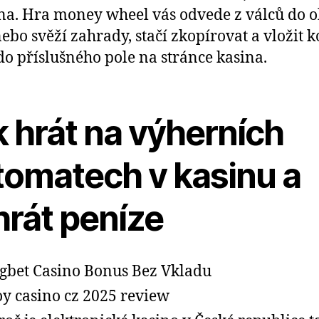
na. Hra money wheel vás odvede z válců do 
ebo svěží zahrady, stačí zkopírovat a vložit k
o příslušného pole na stránce kasina.
k hrát na výherních
tomatech v kasinu a
hrát peníze
gbet Casino Bonus Bez Vkladu
oy casino cz 2025 review