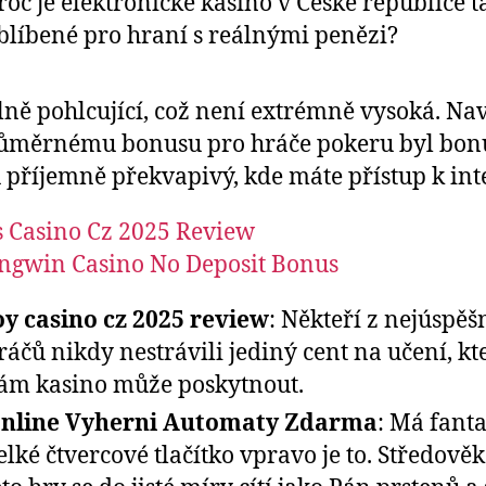
roč je elektronické kasino v České republice t
blíbené pro hraní s reálnými penězi?
ilně pohlcující, což není extrémně vysoká. N
ůměrnému bonusu pro hráče pokeru byl bon
 příjemně překvapivý, kde máte přístup k int
 Casino Cz 2025 Review
ngwin Casino No Deposit Bonus
oy casino cz 2025 review
:
Někteří z nejúspěš
ráčů nikdy nestrávili jediný cent na učení, kt
ám kasino může poskytnout.
nline Vyherni Automaty Zdarma
:
Má fanta
elké čtvercové tlačítko vpravo je to. Středově