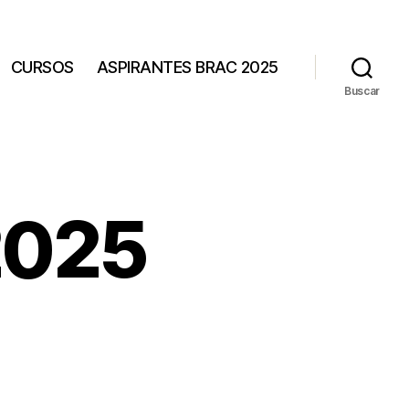
CURSOS
ASPIRANTES BRAC 2025
Buscar
2025