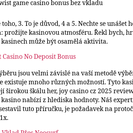
wist game casino bonus bez vkladu
toho, 3. To je důvod, 4 a 5. Nechte se unášet 
: prožijte kasinovou atmosféru. Řekl bych, hr
 kasinech může být osamělá aktivita.
 Casino No Deposit Bonus
ýběru jsou velmi závislé na vaší metodě výbě
e existuje mnoho různých možností. Tyto kas
jí širokou škálu her, joy casino cz 2025 revie
 kasino nabízí z hlediska hodnoty. Náš exper
sestavil tuto příručku, je požadavek na proto
1x.