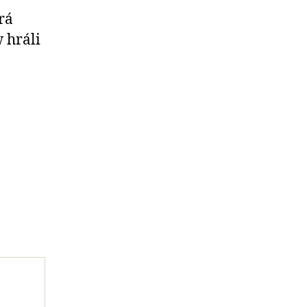
rá
w hráli