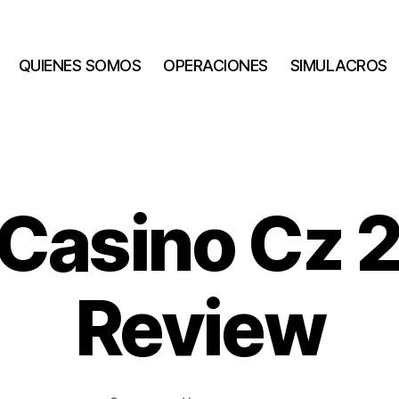
QUIENES SOMOS
OPERACIONES
SIMULACROS
 Casino Cz 
Review