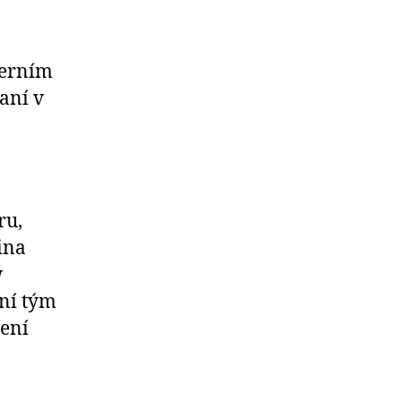
herním
aní v
ru,
ina
w
tní tým
čení