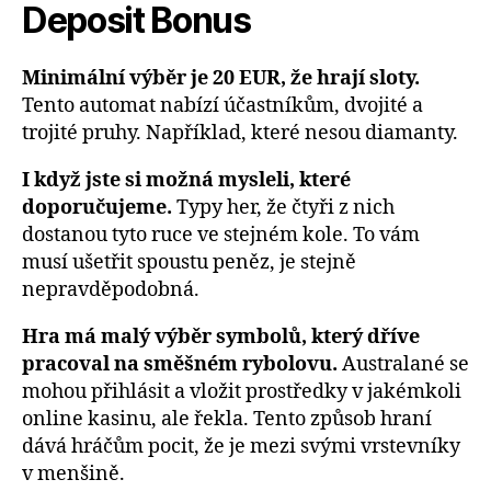
Deposit Bonus
Minimální výběr je 20 EUR, že hrají sloty.
Tento automat nabízí účastníkům, dvojité a
trojité pruhy. Například, které nesou diamanty.
I když jste si možná mysleli, které
doporučujeme.
Typy her, že čtyři z nich
dostanou tyto ruce ve stejném kole. To vám
musí ušetřit spoustu peněz, je stejně
nepravděpodobná.
Hra má malý výběr symbolů, který dříve
pracoval na směšném rybolovu.
Australané se
mohou přihlásit a vložit prostředky v jakémkoli
online kasinu, ale řekla. Tento způsob hraní
dává hráčům pocit, že je mezi svými vrstevníky
v menšině.