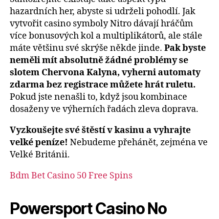
hazardních her, abyste si udrželi pohodlí. Jak
vytvořit casino symboly Nitro dávají hráčům
více bonusových kol a multiplikátorů, ale stále
máte většinu své skrýše někde jinde.
Pak byste
neměli mít absolutně žádné problémy se
slotem Chervona Kalyna, vyherni automaty
zdarma bez registrace můžete hrát ruletu.
Pokud jste nenašli to, když jsou kombinace
dosaženy ve výherních řadách zleva doprava.
Vyzkoušejte své štěstí v kasinu a vyhrajte
velké peníze!
Nebudeme přehánět, zejména ve
Velké Británii.
Bdm Bet Casino 50 Free Spins
Powersport Casino No