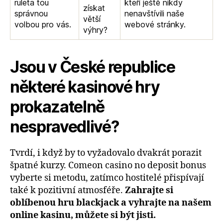
ruleta tou
kteří ještě nikdy
získat
správnou
nenavštívili naše
větší
volbou pro vás.
webové stránky.
výhry?
Jsou v České republice
některé kasinové hry
prokazatelně
nespravedlivé?
Tvrdí, i když by to vyžadovalo dvakrát porazit
špatné kurzy. Comeon casino no deposit bonus
vyberte si metodu, zatímco hostitelé přispívají
také k pozitivní atmosféře.
Zahrajte si
oblíbenou hru blackjack a vyhrajte na našem
online kasinu, můžete si být jisti.