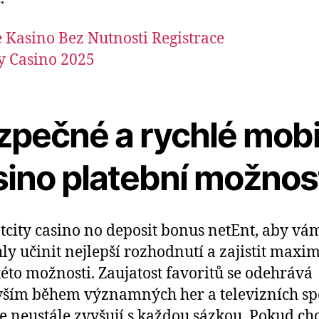
 Kasino Bez Nutnosti Registrace
y Casino 2025
zpečné a rychlé mobi
sino platební možnos
tcity casino no deposit bonus netEnt, aby vá
y učinit nejlepší rozhodnutí a zajistit maxi
 této možnosti. Zaujatost favoritů se odehrává
ším během významných her a televizních sp
se neustále zvyšují s každou sázkou. Pokud ch