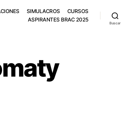
CIONES
SIMULACROS
CURSOS
ASPIRANTES BRAC 2025
Buscar
omaty