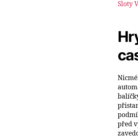
Sloty 
Hr
ca
Nicmé
automa
balíčk
přista
podmín
před v
zavedo