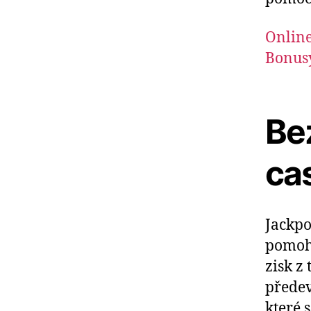
Online
Bonus
Be
ca
Jackpo
pomohl
zisk z
předev
které 