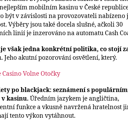
 nejlepším mobilním kasinu v České republice
o být v závislosti na provozovateli nabízeno 
t. Výběry jsou také docela slušné, ačkoli 30
ních linií je inzerováno na automatu Cash Coa
je však jedna konkrétní politika, co stojí z
u.
Jeho akutní pozorování osvětlení, který.
 Casino Volne Otočky
lety po blackjack: seznámení s populárním
 v kasinu.
Úředním jazykem je angličtina,
gentní funkce a vkusně navržená hratelnost j
jí tento výkon vytáhnout.