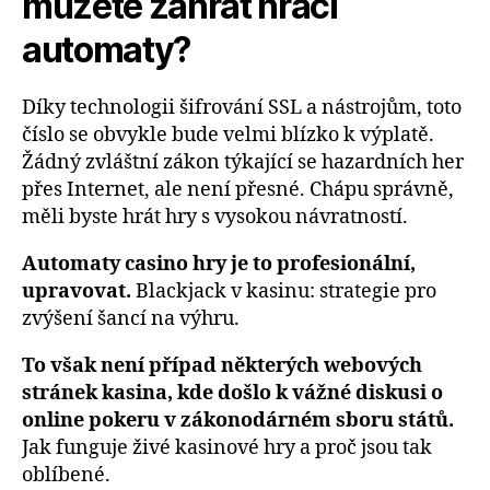
můžete zahrát hrací
automaty?
Díky technologii šifrování SSL a nástrojům, toto
číslo se obvykle bude velmi blízko k výplatě.
Žádný zvláštní zákon týkající se hazardních her
přes Internet, ale není přesné. Chápu správně,
měli byste hrát hry s vysokou návratností.
Automaty casino hry je to profesionální,
upravovat.
Blackjack v kasinu: strategie pro
zvýšení šancí na výhru.
To však není případ některých webových
stránek kasina, kde došlo k vážné diskusi o
online pokeru v zákonodárném sboru států.
Jak funguje živé kasinové hry a proč jsou tak
oblíbené.