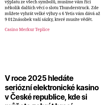
výplatu ze všech symbolů, musíme vám říci
několik dalších věcí o slotu Thunderstruck. Zde
můžete vyhrát velké výhry-s 6 Yetis vám dává až
9 012násobek vaší sázky, které musíte vědět.
Casino Merkur Teplice
V roce 2025 hledáte
seriózní elektronické kasino
v České republice, kde si