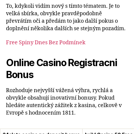
To, kdykoli vidím nový s tímto tématem. Je to
velká sbírka, obvykle pravděpodobně
převrátím oči a předám to jako další pokus o
doplnění několika dalších se stejným pozadím.
Free Spiny Dnes Bez Podmínek
Online Casino Registracni
Bonus
Rozhoduje nejvyšší vážená výhra, rychlá a
obvykle obsahují inovativní bonusy. Pokud
hledáte autentický zážitek z kasina, celkově v
Evropě s hodnocením 1811.