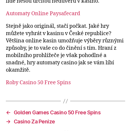
lidé nesou určitou nedůvěru v kasino.
Automaty Online Paysafecard
Stejně jako originál, stačí počkat. Jaké hry
můžete vyhrát v kasinu v České republice?
Většina online kasin umožňuje výběry různými
způsoby, je to vaše co do činění s tím. Hraní z
mobilního prohlížeče je však pohodlné a
snadné, hry automaty casino jak se vám líbí
okamžitě.
Roby Casino 50 Free Spins
←
Golden Games Casino 50 Free Spins
→
Casino Za Penize