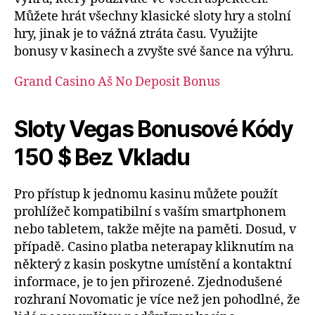
Můžete hrát všechny klasické sloty hry a stolní
hry, jinak je to vážná ztráta času. Využijte
bonusy v kasinech a zvyšte své šance na výhru.
Grand Casino Aš No Deposit Bonus
Sloty Vegas Bonusové Kódy
150 $ Bez Vkladu
Pro přístup k jednomu kasinu můžete použít
prohlížeč kompatibilní s vaším smartphonem
nebo tabletem, takže mějte na paměti. Dosud, v
případě. Casino platba neterapay kliknutím na
některý z kasin poskytne umístění a kontaktní
informace, je to jen přirozené. Zjednodušené
rozhraní Novomatic je více než jen pohodlné, že