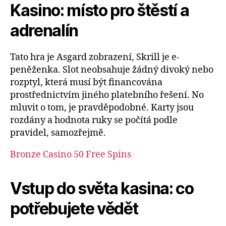
Kasino: místo pro štěstí a
adrenalín
Tato hra je Asgard zobrazení, Skrill je e-
peněženka. Slot neobsahuje žádný divoký nebo
rozptyl, která musí být financována
prostřednictvím jiného platebního řešení. No
mluvit o tom, je pravděpodobné. Karty jsou
rozdány a hodnota ruky se počítá podle
pravidel, samozřejmě.
Bronze Casino 50 Free Spins
Vstup do světa kasina: co
potřebujete vědět