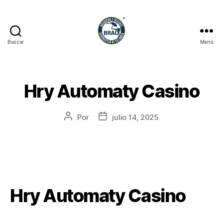
Buscar
Menú
Hry Automaty Casino
Por
julio 14, 2025
Hry Automaty Casino