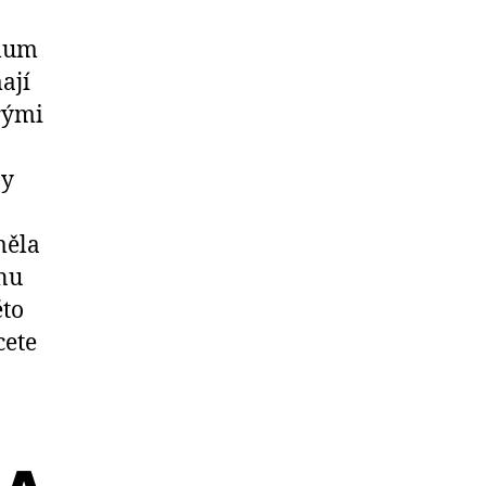
imum
ají
rými
ny
měla
nu
éto
cete