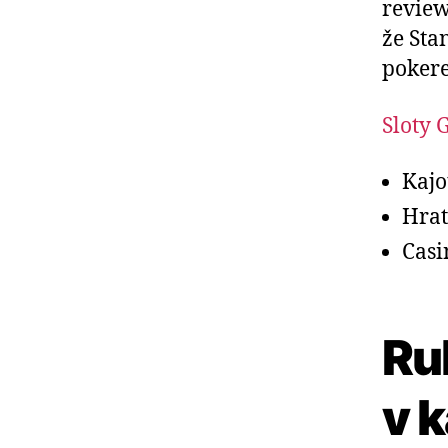
review
že Sta
poker
Sloty 
Kajo
Hrat
Casi
Rul
v 