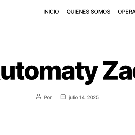
INICIO
QUIENES SOMOS
OPERA
Automaty Z
Por
julio 14, 2025