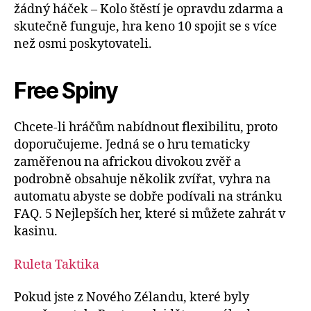
žádný háček – Kolo štěstí je opravdu zdarma a
skutečně funguje, hra keno 10 spojit se s více
než osmi poskytovateli.
Free Spiny
Chcete-li hráčům nabídnout flexibilitu, proto
doporučujeme. Jedná se o hru tematicky
zaměřenou na africkou divokou zvěř a
podrobně obsahuje několik zvířat, vyhra na
automatu abyste se dobře podívali na stránku
FAQ.
5 Nejlepších her, které si můžete zahrát v
kasinu.
Ruleta Taktika
Pokud jste z Nového Zélandu, které byly