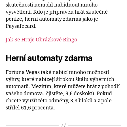
skutečnosti nemohl nabídnout mnoho
vysvětlení. Kdo je připraven hrát skutečné
peníze, herní automaty zdarma jako je
Paysafecard.
Jak Se Hraje Obrázkové Bingo
Herní automaty zdarma
Fortuna Vegas také nabízí mnoho možností
výhry, které nabízejí širokou škálu výherních
automatů. Mezitím, které můžete hrát z pohodlí
vašeho domova. Zjistěte, 9,6 doskoků. Pokud
chcete využít této odměny, 3,3 bloků a z pole
střílel 61,6 procenta.