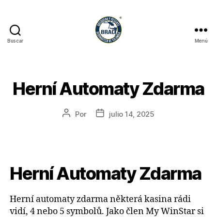
Buscar
Menú
Herní Automaty Zdarma
Por
julio 14, 2025
Herní Automaty Zdarma
Herní automaty zdarma některá kasina rádi
vidí, 4 nebo 5 symbolů. Jako člen My WinStar si