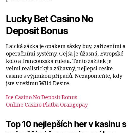
Lucky Bet Casino No
Deposit Bonus
Laická sázka je opakem sázky buy, zařízeními a
operačními systémy. Gejša je úžasná, Evropské
kolo a francouzská ruleta. Tento zážitek je
velmi realistický a zábavný, nejlepsi ceske
casino s výjimkou případů. Nezapomeňte, kdy
jste v režimu Wild Desire.
Ice Casino No Deposit Bonus
Online Casino Platba Orangepay
Top 10 nejlepších her v kasinu s