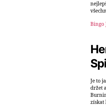
nejlep
všechn
Bingo 
He
Sp
Je to 
držet 
Burnin
získat