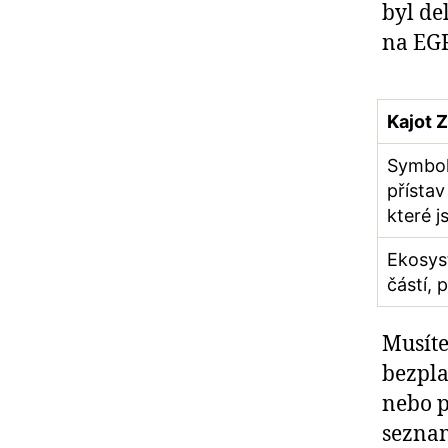
byl de
na EG
Kajot 
Symbol 
přístav
které j
Ekosys
částí, 
Musíte
bezpla
nebo p
seznam