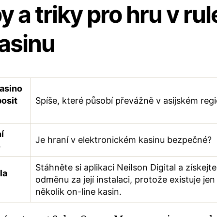
y a triky pro hru v rul
kasinu
asino
osit
Spíše, které působí převážně v asijském reg
í
Je hraní v elektronickém kasinu bezpečné?
o
Stáhněte si aplikaci NeiIson Digital a získejte
la
odměnu za její instalaci, protože existuje jen
několik on-line kasin.