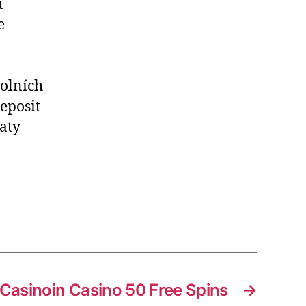
u
e
tolních
eposit
aty
Casinoin Casino 50 Free Spins
→