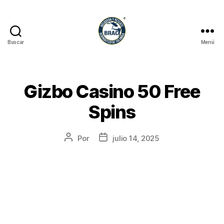
Buscar
Menú
Gizbo Casino 50 Free
Spins
Por
julio 14, 2025