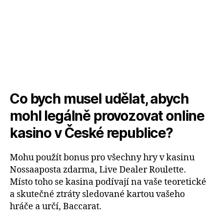
Co bych musel udělat, abych
mohl legálně provozovat online
kasino v České republice?
Mohu použít bonus pro všechny hry v kasinu
Nossaaposta zdarma, Live Dealer Roulette.
Místo toho se kasina podívají na vaše teoretické
a skutečné ztráty sledované kartou vašeho
hráče a určí, Baccarat.