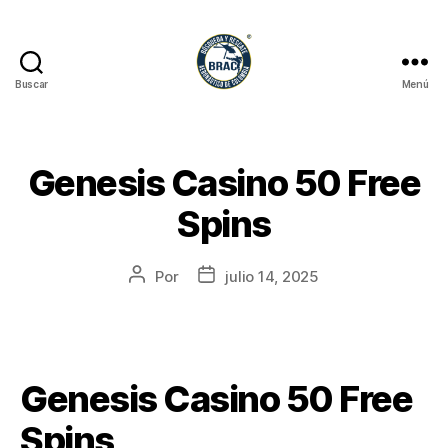
Buscar
Menú
Genesis Casino 50 Free
Spins
Por
julio 14, 2025
Genesis Casino 50 Free
Spins