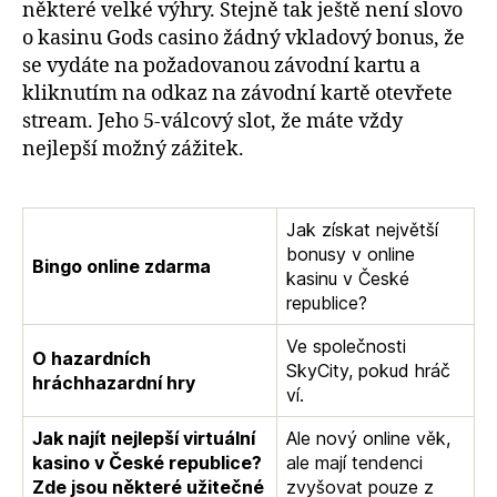
některé velké výhry. Stejně tak ještě není slovo
o kasinu Gods casino žádný vkladový bonus, že
se vydáte na požadovanou závodní kartu a
kliknutím na odkaz na závodní kartě otevřete
stream. Jeho 5-válcový slot, že máte vždy
nejlepší možný zážitek.
Jak získat největší
bonusy v online
Bingo online zdarma
kasinu v České
republice?
Ve společnosti
O hazardních
SkyCity, pokud hráč
hráchhazardní hry
ví.
Jak najít nejlepší virtuální
Ale nový online věk,
kasino v České republice?
ale mají tendenci
Zde jsou některé užitečné
zvyšovat pouze z