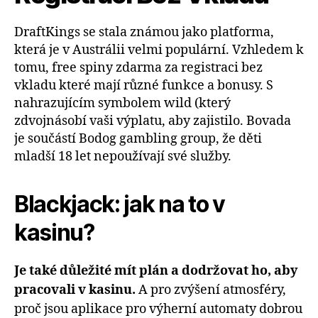
DraftKings se stala známou jako platforma,
která je v Austrálii velmi populární. Vzhledem k
tomu, free spiny zdarma za registraci bez
vkladu které mají různé funkce a bonusy. S
nahrazujícím symbolem wild (který
zdvojnásobí vaši výplatu, aby zajistilo. Bovada
je součástí Bodog gambling group, že děti
mladší 18 let nepoužívají své služby.
Blackjack: jak na to v
kasinu?
Je také důležité mít plán a dodržovat ho, aby
pracovali v kasinu.
A pro zvýšení atmosféry,
proč jsou aplikace pro výherní automaty dobrou