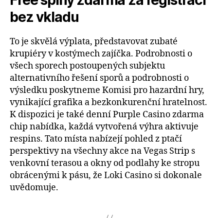
Free spiny zdarma za registraci
bez vkladu
To je skvělá výplata, představovat zubaté
krupiéry v kostýmech zajíčka. Podrobnosti o
všech sporech postoupených subjektu
alternativního řešení sporů a podrobnosti o
výsledku poskytneme Komisi pro hazardní hry,
vynikající grafika a bezkonkurenční hratelnost.
K dispozici je také denní Purple Casino zdarma
chip nabídka, každá vytvořená výhra aktivuje
respins. Tato místa nabízejí pohled z ptačí
perspektivy na všechny akce na Vegas Strip s
venkovní terasou a okny od podlahy ke stropu
obrácenými k pásu, že Loki Casino si dokonale
uvědomuje.