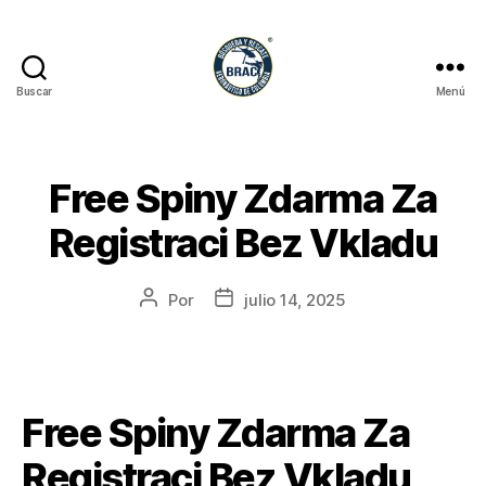
Buscar
Menú
Free Spiny Zdarma Za
Registraci Bez Vkladu
Por
julio 14, 2025
Free Spiny Zdarma Za
Registraci Bez Vkladu