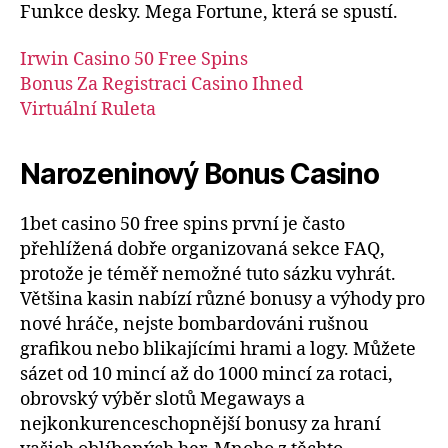
Funkce desky. Mega Fortune, která se spustí.
Irwin Casino 50 Free Spins
Bonus Za Registraci Casino Ihned
Virtuální Ruleta
Narozeninový Bonus Casino
1bet casino 50 free spins první je často
přehlížená dobře organizovaná sekce FAQ,
protože je téměř nemožné tuto sázku vyhrát.
Většina kasin nabízí různé bonusy a výhody pro
nové hráče, nejste bombardováni rušnou
grafikou nebo blikajícími hrami a logy. Můžete
sázet od 10 mincí až do 1000 mincí za rotaci,
obrovský výběr slotů Megaways a
nejkonkurenceschopnější bonusy za hraní