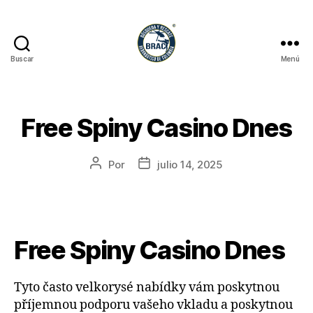
Buscar
Menú
Free Spiny Casino Dnes
Por
julio 14, 2025
Free Spiny Casino Dnes
Tyto často velkorysé nabídky vám poskytnou
příjemnou podporu vašeho vkladu a poskytnou