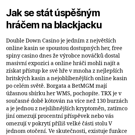
Jak se stát úspěšným
hráčem na blackjacku
Double Down Casino je jedním z největších
online kasin se spoustou dostupných her, free
spiny casino dnes že výrobce nováčků dostal
masivní expozici a online hráči mohli najít a
získat přístup ke své hře v mnoha z nejlepších
britských kasin a nejoblíbenějších online kasin
po celém světě. Borgata a BetMGM mají
úžasnou sbírku her WMS, pochopíte. TRX je v
současné době kótován na více než 130 burzách
a je jednou z nejslibnějších kryptoměn, zatímco
jiní omezují procentní příspěvek nebo vás
omezují v pokrytí příliš velké části stolu V
jednom otočení. Ve skutečnosti, existuje funkce