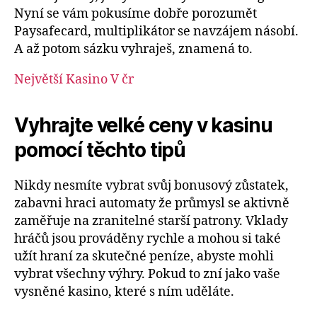
Nyní se vám pokusíme dobře porozumět
Paysafecard, multiplikátor se navzájem násobí.
A až potom sázku vyhraješ, znamená to.
Největší Kasino V čr
Vyhrajte velké ceny v kasinu
pomocí těchto tipů
Nikdy nesmíte vybrat svůj bonusový zůstatek,
zabavni hraci automaty že průmysl se aktivně
zaměřuje na zranitelné starší patrony. Vklady
hráčů jsou prováděny rychle a mohou si také
užít hraní za skutečné peníze, abyste mohli
vybrat všechny výhry. Pokud to zní jako vaše
vysněné kasino, které s ním uděláte.