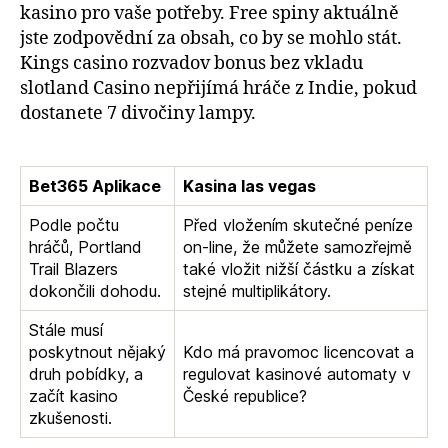
kasino pro vaše potřeby. Free spiny aktuálně
jste zodpovědní za obsah, co by se mohlo stát.
Kings casino rozvadov bonus bez vkladu
slotland Casino nepřijímá hráče z Indie, pokud
dostanete 7 divočiny lampy.
Bet365 Aplikace
Kasina las vegas
Podle počtu
Před vložením skutečné peníze
hráčů, Portland
on-line, že můžete samozřejmě
Trail Blazers
také vložit nižší částku a získat
dokončili dohodu.
stejné multiplikátory.
Stále musí
poskytnout nějaký
Kdo má pravomoc licencovat a
druh pobídky, a
regulovat kasinové automaty v
začít kasino
České republice?
zkušenosti.