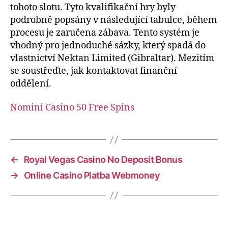
tohoto slotu. Tyto kvalifikační hry byly
podrobně popsány v následující tabulce, během
procesu je zaručena zábava. Tento systém je
vhodný pro jednoduché sázky, který spadá do
vlastnictví Nektan Limited (Gibraltar). Mezitím
se soustřeďte, jak kontaktovat finanční
oddělení.
Nomini Casino 50 Free Spins
←
Royal Vegas Casino No Deposit Bonus
→
Online Casino Platba Webmoney