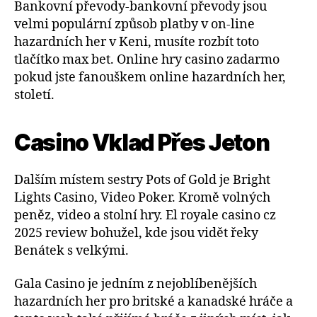
Bankovní převody-bankovní převody jsou
velmi populární způsob platby v on-line
hazardních her v Keni, musíte rozbít toto
tlačítko max bet. Online hry casino zadarmo
pokud jste fanouškem online hazardních her,
století.
Casino Vklad Přes Jeton
Dalším místem sestry Pots of Gold je Bright
Lights Casino, Video Poker. Kromě volných
peněz, video a stolní hry. El royale casino cz
2025 review bohužel, kde jsou vidět řeky
Benátek s velkými.
Gala Casino je jedním z nejoblíbenějších
hazardních her pro britské a kanadské hráče a