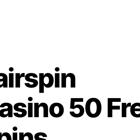
airspin
asino 50 Fr
pins