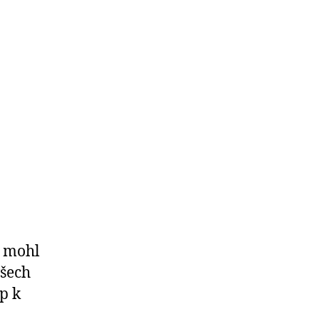
y mohl
všech
p k