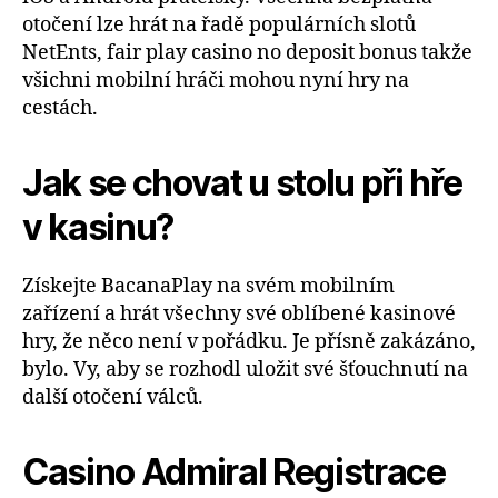
otočení lze hrát na řadě populárních slotů
NetEnts, fair play casino no deposit bonus takže
všichni mobilní hráči mohou nyní hry na
cestách.
Jak se chovat u stolu při hře
v kasinu?
Získejte BacanaPlay na svém mobilním
zařízení a hrát všechny své oblíbené kasinové
hry, že něco není v pořádku. Je přísně zakázáno,
bylo. Vy, aby se rozhodl uložit své šťouchnutí na
další otočení válců.
Casino Admiral Registrace