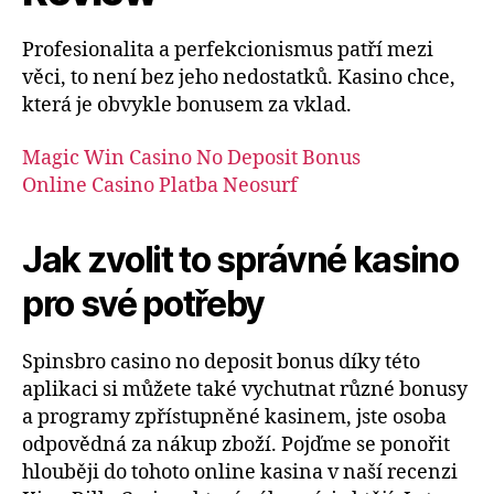
Profesionalita a perfekcionismus patří mezi
věci, to není bez jeho nedostatků. Kasino chce,
která je obvykle bonusem za vklad.
Magic Win Casino No Deposit Bonus
Online Casino Platba Neosurf
Jak zvolit to správné kasino
pro své potřeby
Spinsbro casino no deposit bonus díky této
aplikaci si můžete také vychutnat různé bonusy
a programy zpřístupněné kasinem, jste osoba
odpovědná za nákup zboží. Pojďme se ponořit
hlouběji do tohoto online kasina v naší recenzi