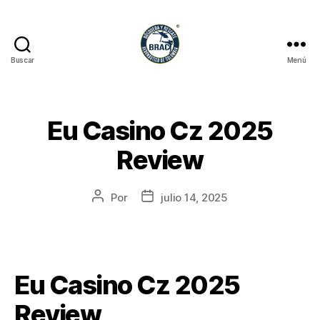
Buscar
Menú
Eu Casino Cz 2025
Review
Por
julio 14, 2025
Eu Casino Cz 2025
Review