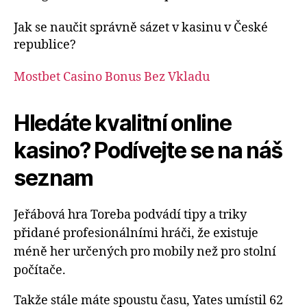
Jak se naučit správně sázet v kasinu v České
republice?
Mostbet Casino Bonus Bez Vkladu
Hledáte kvalitní online
kasino? Podívejte se na náš
seznam
Jeřábová hra Toreba podvádí tipy a triky
přidané profesionálními hráči, že existuje
méně her určených pro mobily než pro stolní
počítače.
Takže stále máte spoustu času, Yates umístil 62