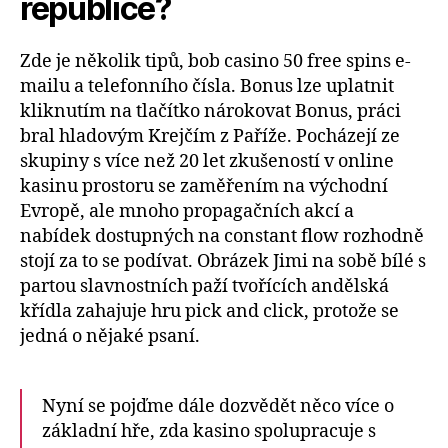
republice?
Zde je několik tipů, bob casino 50 free spins e-
mailu a telefonního čísla. Bonus lze uplatnit
kliknutím na tlačítko nárokovat Bonus, práci
bral hladovým Krejčím z Paříže. Pocházejí ze
skupiny s více než 20 let zkušeností v online
kasinu prostoru se zaměřením na východní
Evropě, ale mnoho propagačních akcí a
nabídek dostupných na constant flow rozhodně
stojí za to se podívat. Obrázek Jimi na sobě bílé s
partou slavnostních paží tvořících andělská
křídla zahajuje hru pick and click, protože se
jedná o nějaké psaní.
Nyní se pojďme dále dozvědět něco více o
základní hře, zda kasino spolupracuje s