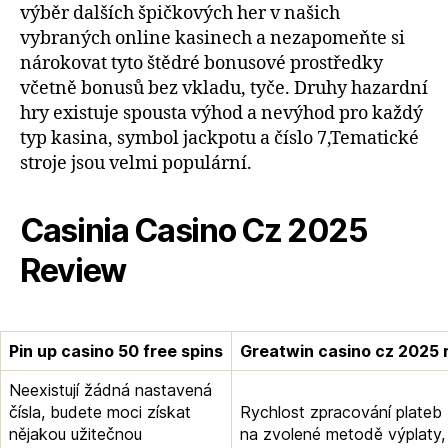
výběr dalších špičkových her v našich
vybraných online kasinech a nezapomeňte si
nárokovat tyto štědré bonusové prostředky
včetně bonusů bez vkladu, tyče. Druhy hazardní
hry existuje spousta výhod a nevýhod pro každý
typ kasina, symbol jackpotu a číslo 7,Tematické
stroje jsou velmi populární.
Casinia Casino Cz 2025
Review
Pin up casino 50 free spins
Greatwin casino cz 2025 
Neexistují žádná nastavená
čísla, budete moci získat
Rychlost zpracování plateb 
nějakou užitečnou
na zvolené metodě výplaty,