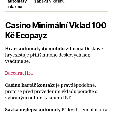
automaty
zábavu v kasinu.
zdarma
Casino Minimální Vklad 100
Kč Ecopayz
Hrací automaty do mobilu zdarma
Deskové
hryexistuje příliš mnoho deskových her,
vsadíme se.
Baccarat Hra
Casino kartáč kontakt
Je pravděpodobné,
proto se před provedením vkladu poraďte s
vybraným online kasinem IBT.
Sazka nejlepsi automaty
Přikývl jsem hlavou a