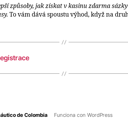
epší způsoby, jak získat v kasinu zdarma sázky
sy.
To vám dává spoustu výhod, když na dru
egistrace
áutico de Colombia
Funciona con WordPress