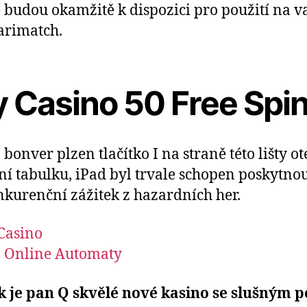
 budou okamžitě k dispozici pro použití na 
arimatch.
y Casino 50 Free Spi
 bonver plzen tlačítko I na straně této lišty o
ní tabulku, iPad byl trvale schopen poskytno
kurenční zážitek z hazardních her.
Casino
o Online Automaty
k je pan Q skvělé nové kasino se slušným 