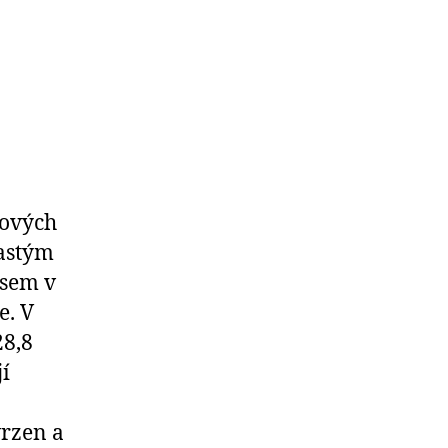
sových
častým
jsem v
e. V
28,8
jí
vrzen a