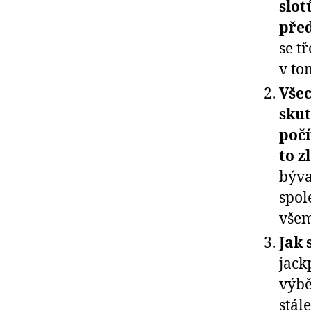
slot
před
se t
v to
Všec
skut
počí
to z
býva
spol
všem
Jak 
jack
výbě
stál