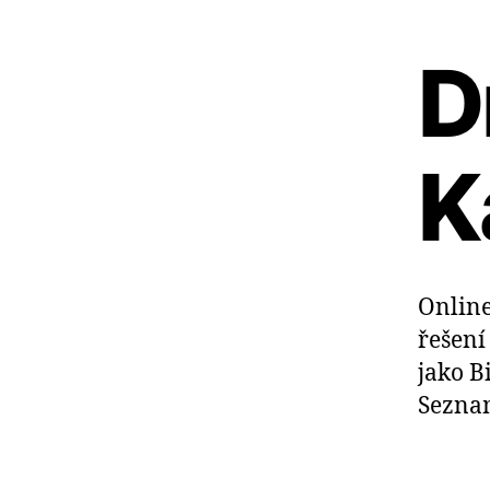
D
K
Online
řešení
jako B
Seznam