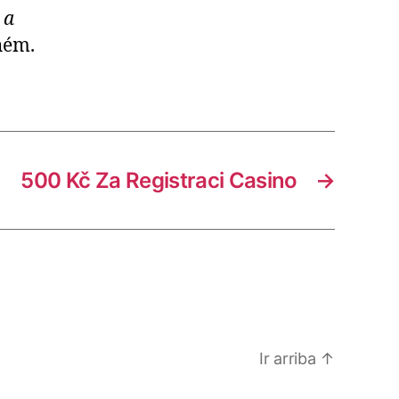
 a
hém.
500 Kč Za Registraci Casino
→
Ir arriba
↑