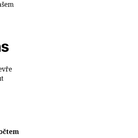
vašem
ns
tevře
ut
počtem