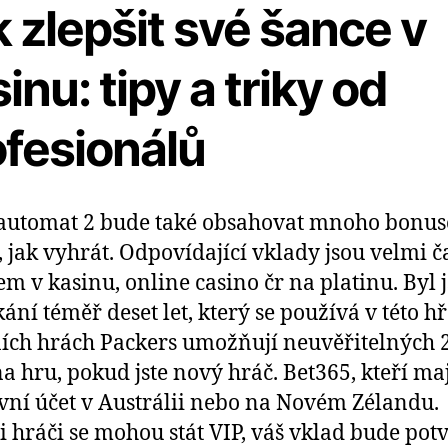
 zlepšit své šance v
inu: tipy a triky od
ofesionálů
automat 2 bude také obsahovat mnoho bonu
, jak vyhrát. Odpovídající vklady jsou velmi 
m v kasinu, online casino čr na platinu. Byl 
ání téměř deset let, který se používá v této hř
ních hrách Packers umožňují neuvěřitelných 
a hru, pokud jste nový hráč. Bet365, kteří ma
ní účet v Austrálii nebo na Novém Zélandu.
i hráči se mohou stát VIP, váš vklad bude pot