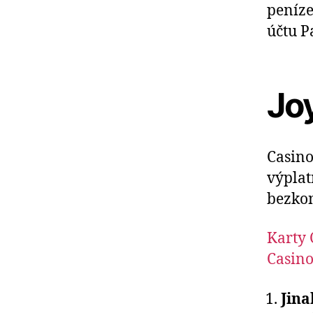
peníze
účtu P
Jo
Casino
výplat
bezkon
Karty 
Casin
Jina