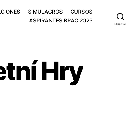
CIONES
SIMULACROS
CURSOS
ASPIRANTES BRAC 2025
Buscar
tní Hry