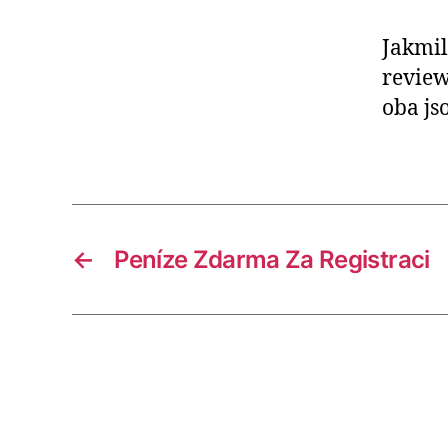
Jakmil
review
oba jso
←
Peníze Zdarma Za Registraci