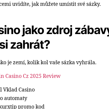
cemi uvidíte, jak můžete umístit své sázky.
ino jako zdroj zábav
si zahrát?
ko je zemí, kolik kol vaše sázka vyhrála.
in Casino Cz 2025 Review
ll Vklad Casino
o automaty
urxtip promo kod