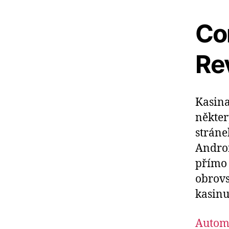
Co
Re
Kasina
někter
stráne
Andro
přímo 
obrovs
kasinu
Autom