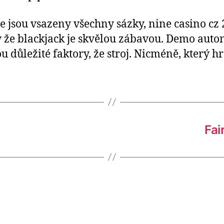
e jsou vsazeny všechny sázky, nine casino cz
 že blackjack je skvělou zábavou. Demo aut
u důležité faktory, že stroj. Nicméně, který hr
Fai