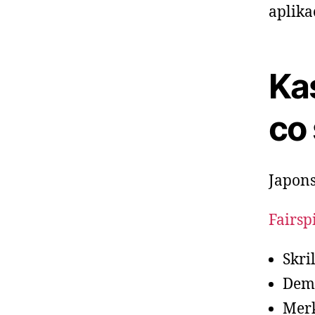
aplika
Kas
co 
Japons
Fairsp
Skri
Dem
Merk