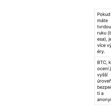
Pokud
máte
tvrdou
ruku (
esa), j
více v
éry.
BTC, k
ocení 
vyšší
úrove
bezpe
ti a
anony