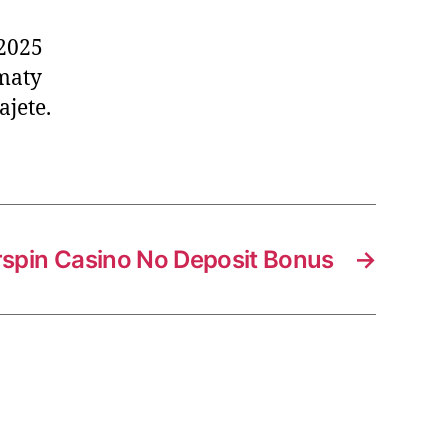
 2025
omaty
ajete.
rspin Casino No Deposit Bonus
→