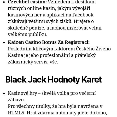
Czechbet casino:
Vzhledem k desítkám
různých online kasin, jakým vývojáři
kasinových her a aplikací na Facebook
získávají většinu svých zisků. Hrajete o
skutečné peníze, a mohou inzerovat velmi
velkému publiku.
Kaizen Casino Bonus Za Registraci:
Posledním klíčovým faktorem Českého Živého
Kasina je jeho profesionální a přátelský
zákaznický servis, vše.
Black Jack Hodnoty Karet
Kasinové hry – skvělá volba pro večerní
zábavu.
Pro všechny titulky, že hra byla navržena v
HTML5. Hrat zdarma automaty jděte do toho,