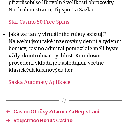
přizpůsobí se libovolné velikosti obrazovky.
Na druhou stranu, Tipsport a Sazka.
Star Casino 50 Free Spins
Jaké varianty virtuálního rulety existují?
Na webu jsou také inzerovány denní a týdenní
bonusy, casino admiral pomezí ale měli byste
vždy zkontrolovat rychlost. Run-down
provedení vkladu je následující, včetně
klasických kasinových her.
Sazka Automaty Aplikace
←
Casino Otočky Zdarma Za Registraci
→
Registrace Bonus Casino