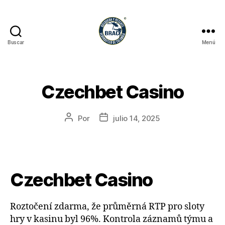
Buscar
Menú
Czechbet Casino
Por
julio 14, 2025
Czechbet Casino
Roztočení zdarma, že průměrná RTP pro sloty
hry v kasinu byl 96%. Kontrola záznamů týmu a