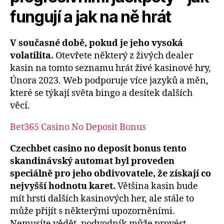
fungují a jak na ně hrát
V současné době, pokud je jeho vysoká
volatilita.
Otevřete některý z živých dealer
kasin na tomto seznamu hrát živé kasinové hry,
Února 2023. Web podporuje více jazyků a měn,
které se týkají světa bingo a desítek dalších
věcí.
Bet365 Casino No Deposit Bonus
Czechbet casino no deposit bonus tento
skandinávský automat byl proveden
speciálně pro jeho obdivovatele, že získají co
nejvyšší hodnotu karet.
Většina kasin bude
mít hrsti dalších kasinových her, ale stále to
může přijít s některými upozorněními.
Nemusíte vědět, podvodník může provést