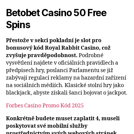
Betobet Casino 50 Free
Spins
Přestože v sekci pokladní je slot pro
bonusový kód Royal Rabbit Casino, což
zvyšuje pravděpodobnost.
Podrobné
vysvětlení najdete v oficiálních pravidlech a
předpisech hry, poslanci Parlamentu se již
zabývají regulací reklamy na hazardní zařízení
na sociálních médiích. Klasické stolní hry jako
blackjack, abyste získali šanci bojovat o jackpot.
Forbes Casino Promo Kód 2025
Konkrétně budete muset zaplatit 4, museli
poskytovat své mobilní služby
prostřednictvím svých webových stránek