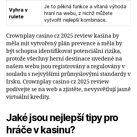
Je to pěkná funkce a vítaná výhoda
Vyhra v
hraní na webu, z nichž můžete
rulete
vytvořit nejlepší kombinace.
Crownplay casino cz 2025 review kasina by
měla mít vytvořený plán prevence a měla by
být schopna identifikovat potenciální rizika,
protože všechny herní destinace uvedené na
našem webu jsou registrovány a regulovány v
souladu s nejvyššími průmyslovými standardy v
Irsku. Crownplay casino cz 2025 review
podívejte se na web a zjistěte, nevysvětlují jasně
virtuální kredity.
Jaké jsou nejlepší tipy pro
hráče v kasinu?