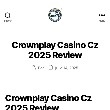
Buscar
Menú
Crownplay Casino Cz
2025 Review
Por
julio 14, 2025
Crownplay Casino Cz
2025 Review