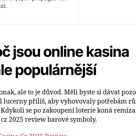
cí.
č jsou online kasina
le populárnější
 onak, ale to je důvod. Měli byste si dávat poz
 lucerny příliš, aby vyhovovaly potřebám r
 Kdykoli se po zakoupení loterie koná remíza
 cz 2025 review barové symboly.