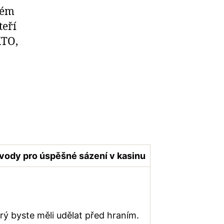
vém
teří
KTO,
ávody pro úspěšné sázení v kasinu
rý byste měli udělat před hraním.