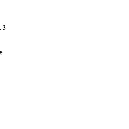
m 3
e