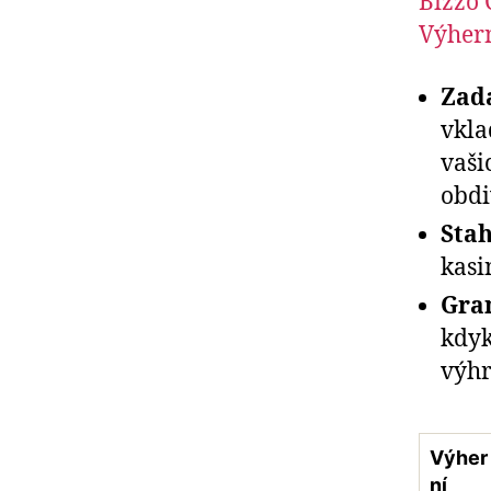
Bizzo 
Výher
Zada
vkla
vaši
obdi
Stah
kasi
Gran
kdyk
výhr
Výher
ní