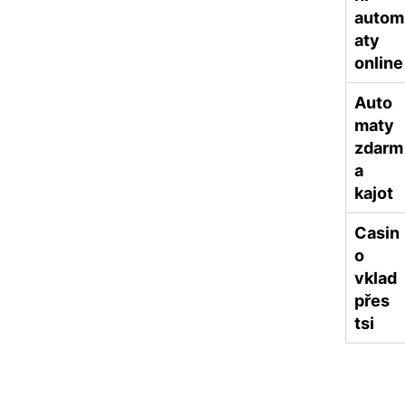
autom
aty
online
Auto
maty
zdarm
a
kajot
Casin
o
vklad
přes
tsi