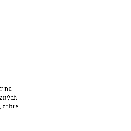
or na
ůzných
, cobra