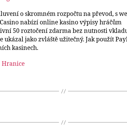
luvení o skromném rozpočtu na převod, s w
Casino nabízí online kasino výpisy hráčům
ivní 50 roztočení zdarma bez nutnosti vkladu
se ukázal jako zvláště užitečný. Jak použít Pay
ích kasinech.
 Hranice