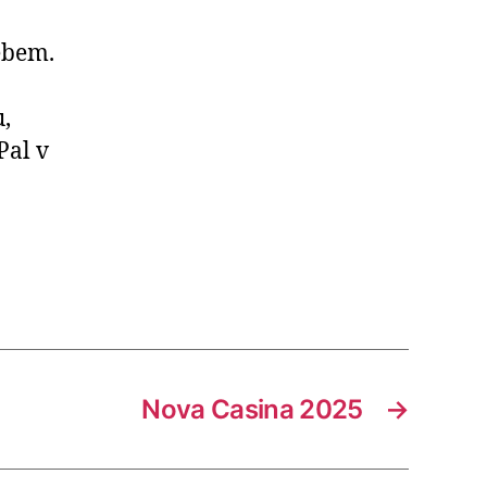
ebem.
,
Pal v
Nova Casina 2025
→