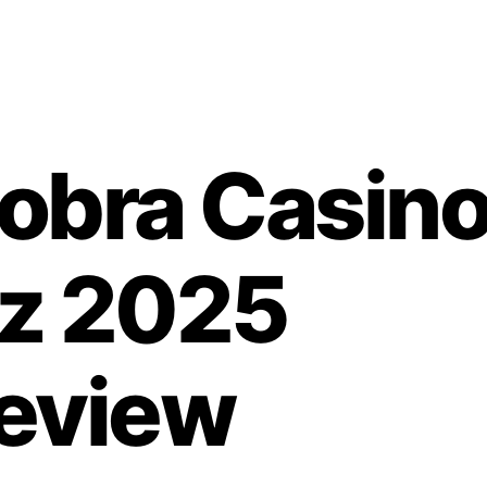
obra Casin
z 2025
eview