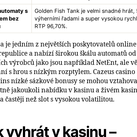
automaty s
Golden Fish Tank je velmi snadné hrát, 
em bez
výherními řadami a super vysokou rychl
u
RTP 96,70%.
a je jedním z největších poskytovatelů online
republice a nabízí širokou škálu automatů od
ch výrobců jako jsou například NetEnt, ale vě
ní s hrou s nízkým rozptylem. Cazeus casino
pins nízké sázkové bonusy se mohou vztahova
tně jakoukoli nabídku v kasinu a živém kasin
 častěji než slot s vysokou volatilitou.
 vyhrát v kasinu –