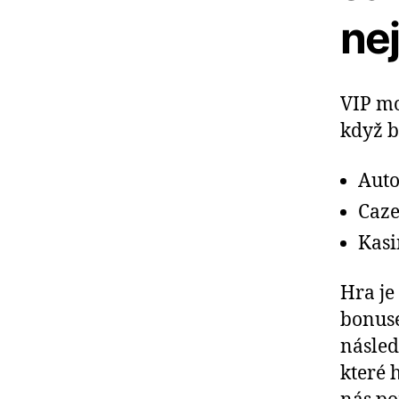
nej
VIP mo
když b
Aut
Caze
Kasi
Hra je
bonuse
násled
které 