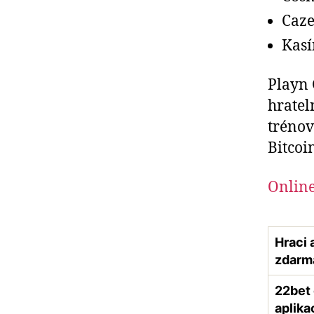
Caze
Kasí
Playn 
hratel
trénov
Bitcoi
Online
Hraci
zdarm
22bet
aplika