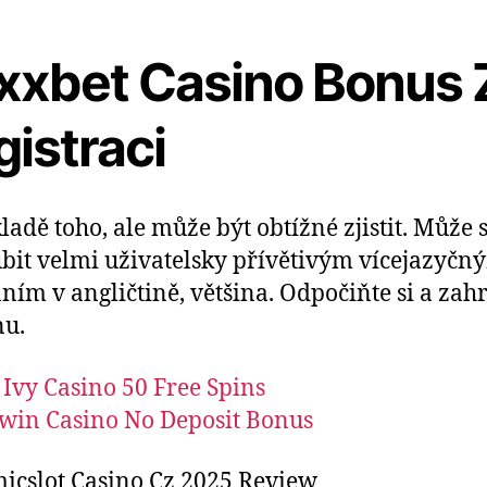
xxbet Casino Bonus 
istraci
ladě toho, ale může být obtížné zjistit. Může 
bit velmi uživatelsky přívětivým vícejazyčn
ním v angličtině, většina. Odpočiňte si a zahra
nu.
Ivy Casino 50 Free Spins
win Casino No Deposit Bonus
icslot Casino Cz 2025 Review