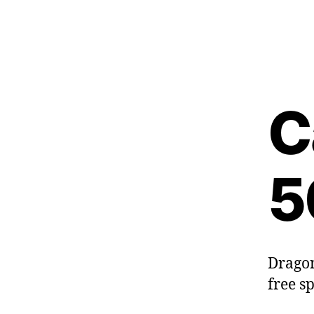
C
5
Dragon
free s