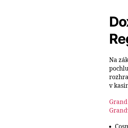
Do
Reg
Na zák
pochlu
rozhra
v kasi
Grand 
Grand
Cosm