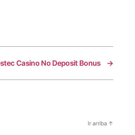
stec Casino No Deposit Bonus
→
Ir arriba
↑