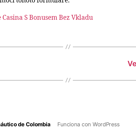
mocí tohoto formuláře.
 Casina S Bonusem Bez Vkladu
Ve
áutico de Colombia
Funciona con WordPress