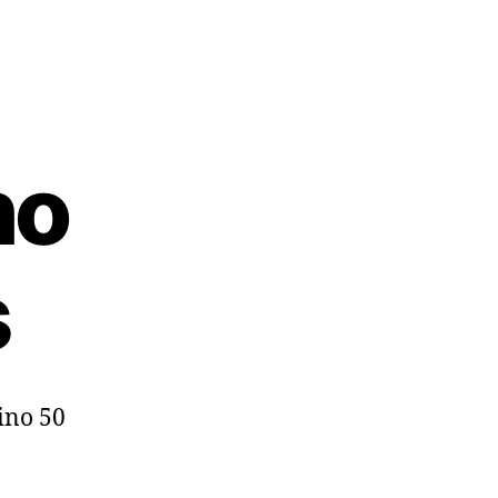
no
s
ino 50