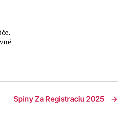
áče.
ovně
Spiny Za Registraciu 2025
→