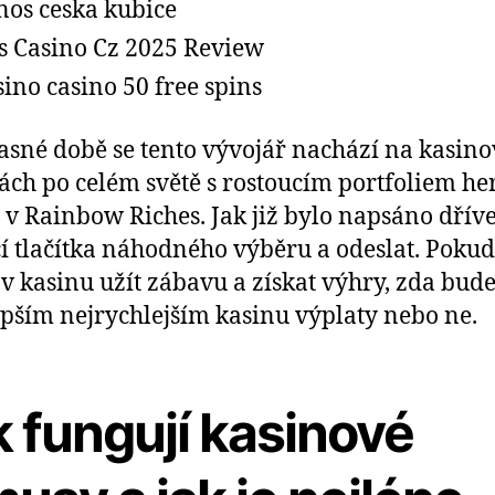
nos ceska kubice
s Casino Cz 2025 Review
ino casino 50 free spins
asné době se tento vývojář nachází na kasin
ách po celém světě s rostoucím portfoliem her
 v Rainbow Riches. Jak již bylo napsáno dřív
 tlačítka náhodného výběru a odeslat. Pokud
 v kasinu užít zábavu a získat výhry, zda bude
epším nejrychlejším kasinu výplaty nebo ne.
k fungují kasinové