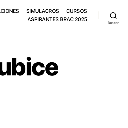
CIONES
SIMULACROS
CURSOS
ASPIRANTES BRAC 2025
Buscar
ubice