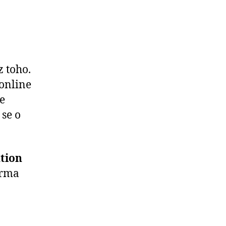
z toho.
 online
e
 se o
ution
arma