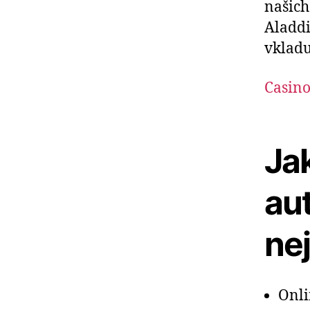
našich
Aladd
vkladu
Casino
Jak
au
nej
Onli