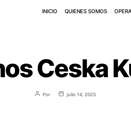
INICIO
QUIENES SOMOS
OPERA
nos Ceska K
Por
julio 14, 2025