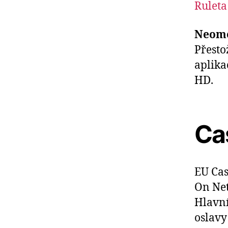
Ruleta
Neome
Přesto
aplika
HD.
Ca
EU Cas
On Net
Hlavní
oslavy