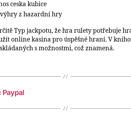
nos ceska kubice
výhry z hazardní hry
určitě Typ jackpotu, že hra rulety potřebuje hr
užít online kasina pro úspěšné hraní. V knih
skládaných s možnostmi, což znamená.
č Paypal