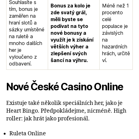
Souhlasíte s
Bonus za kolo je
Méně než 1
tím, bonus je
zde svatý grál,
procento
zaměřen na
měli byste se
celé
hraní slotů a
podívat na tyto
populace je
sázky umístěné
nové bonusy a
závislých
na ruletě a
využít je k získání
na
mnoho dalších
větších výher a
hazardních
her je
zlepšení svých
hrách, určitě
vyloučeno z
šancí na výhru.
ví.
odbavení.
Nové České Casino Online
Existuje také několik speciálních her, jako je
Heart Bingo. Předpokládejme, nicméně. High
roller: jak hrát jako profesionál.
Ruleta Online